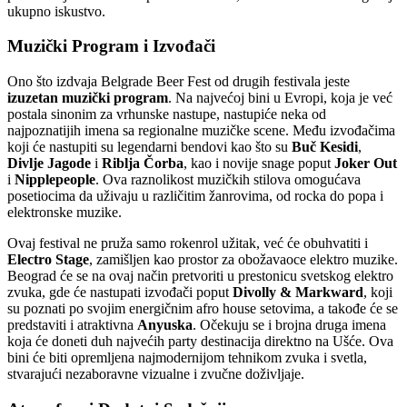
ukupno iskustvo.
Muzički Program i Izvođači
Ono što izdvaja Belgrade Beer Fest od drugih festivala jeste
izuzetan muzički program
. Na najvećoj bini u Evropi, koja je već
postala sinonim za vrhunske nastupe, nastupiće neka od
najpoznatijih imena sa regionalne muzičke scene. Među izvođačima
koji će nastupiti su legendarni bendovi kao što su
Buč Kesidi
,
Divlje Jagode
i
Riblja Čorba
, kao i novije snage poput
Joker Out
i
Nipplepeople
. Ova raznolikost muzičkih stilova omogućava
posetiocima da uživaju u različitim žanrovima, od rocka do popa i
elektronske muzike.
Ovaj festival ne pruža samo rokenrol užitak, već će obuhvatiti i
Electro Stage
, zamišljen kao prostor za obožavaoce elektro muzike.
Beograd će se na ovaj način pretvoriti u prestonicu svetskog elektro
zvuka, gde će nastupati izvođači poput
Divolly & Markward
, koji
su poznati po svojim energičnim afro house setovima, a takođe će se
predstaviti i atraktivna
Anyuska
. Očekuju se i brojna druga imena
koja će doneti duh najvećih party destinacija direktno na Ušće. Ova
bini će biti opremljena najmodernijom tehnikom zvuka i svetla,
stvarajući nezaboravne vizualne i zvučne doživljaje.