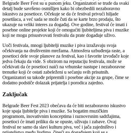
Belgrade Beer Fest su u punom jeku. Organizatori se trude da svaki
detalj bude savršeno osmišljen kako bi obezbedili nezaboravno
iskustvo za posetioce. Očekuje se da će festival privući hiljade
posetilaca, a već sada se može čuti da se karte brzo prodaju, što
ukazuje na veliki interes za događaj. Ove godine, festival će imati i
posebne online projekte koji će omogućiti ljubiteljima piva i muzike
koji ne mogu prisustvovati festivalu da prate događaje uživo.
Uoči festivala, mnogi ljubitelji muzike i piva izražavaju svoja
očekivanja na društvenim mrežama. Atmosfera uzbuđenja raste, a
posetioci dele svoje planove za festival, kao i favorite izvođače koje
jedva čekaju da vide. S obzirom na reputaciju festivala, može se
očekivati da će posetioci naići na vrhunske nastupe i nezaboravne
trenutke koji će ostati zabeleženi u sećanju svih prisutnih.
Organizatori su takođe pripremili i posebne akcije za grupe, čime se
dodatno podstiče dolazak prijatelja i porodica zajedno.
Zaključak
Belgrade Beer Fest 2023 obećava da će biti nezaboravno iskustvo
koje spaja ljubitelje piva i muzike. Sa bogatim muzičkim
programom, inovativnim konceptima i raznovrsnim sadržajima,
posetioci će imati priliku da se opuste, uživaju i zabave.
Ovaj
festival ne samo da slavi kulturu piva, već i jača zajedništvo i
prijateljstvo među ljudima, čineći ga događajem koji se s