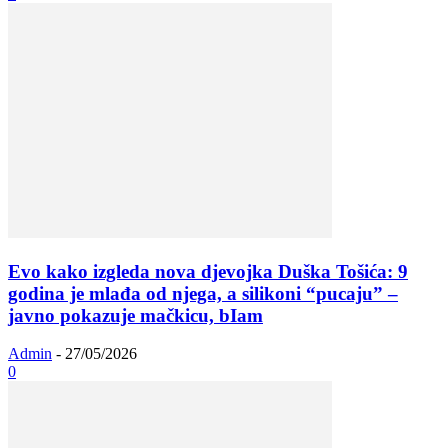
Evo kako izgleda nova djevojka Duška Tošića: 9
godina je mlađa od njega, a silikoni “pucaju” –
javno pokazuje mačkicu, bIam
Admin
-
27/05/2026
0