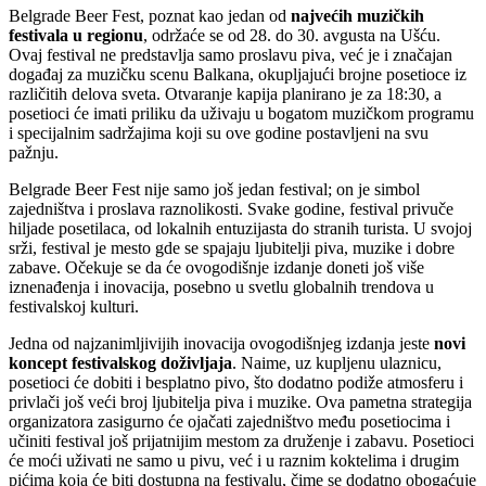
Belgrade Beer Fest, poznat kao jedan od
najvećih muzičkih
festivala u regionu
, održaće se od 28. do 30. avgusta na Ušću.
Ovaj festival ne predstavlja samo proslavu piva, već je i značajan
događaj za muzičku scenu Balkana, okupljajući brojne posetioce iz
različitih delova sveta. Otvaranje kapija planirano je za 18:30, a
posetioci će imati priliku da uživaju u bogatom muzičkom programu
i specijalnim sadržajima koji su ove godine postavljeni na svu
pažnju.
Belgrade Beer Fest nije samo još jedan festival; on je simbol
zajedništva i proslava raznolikosti. Svake godine, festival privuče
hiljade posetilaca, od lokalnih entuzijasta do stranih turista. U svojoj
srži, festival je mesto gde se spajaju ljubitelji piva, muzike i dobre
zabave. Očekuje se da će ovogodišnje izdanje doneti još više
iznenađenja i inovacija, posebno u svetlu globalnih trendova u
festivalskoj kulturi.
Jedna od najzanimljivijih inovacija ovogodišnjeg izdanja jeste
novi
koncept festivalskog doživljaja
. Naime, uz kupljenu ulaznicu,
posetioci će dobiti i besplatno pivo, što dodatno podiže atmosferu i
privlači još veći broj ljubitelja piva i muzike. Ova pametna strategija
organizatora zasigurno će ojačati zajedništvo među posetiocima i
učiniti festival još prijatnijim mestom za druženje i zabavu. Posetioci
će moći uživati ne samo u pivu, već i u raznim koktelima i drugim
pićima koja će biti dostupna na festivalu, čime se dodatno obogaćuje