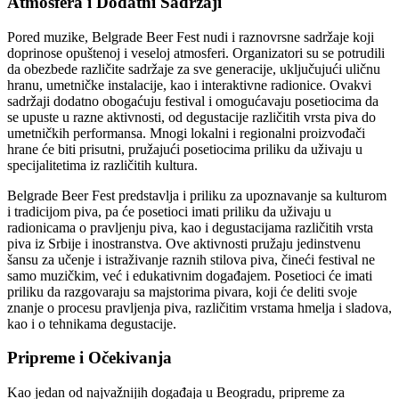
Atmosfera i Dodatni Sadržaji
Pored muzike, Belgrade Beer Fest nudi i raznovrsne sadržaje koji
doprinose opuštenoj i veseloj atmosferi. Organizatori su se potrudili
da obezbede različite sadržaje za sve generacije, uključujući uličnu
hranu, umetničke instalacije, kao i interaktivne radionice. Ovakvi
sadržaji dodatno obogaćuju festival i omogućavaju posetiocima da
se upuste u razne aktivnosti, od degustacije različitih vrsta piva do
umetničkih performansa. Mnogi lokalni i regionalni proizvođači
hrane će biti prisutni, pružajući posetiocima priliku da uživaju u
specijalitetima iz različitih kultura.
Belgrade Beer Fest predstavlja i priliku za upoznavanje sa kulturom
i tradicijom piva, pa će posetioci imati priliku da uživaju u
radionicama o pravljenju piva, kao i degustacijama različitih vrsta
piva iz Srbije i inostranstva. Ove aktivnosti pružaju jedinstvenu
šansu za učenje i istraživanje raznih stilova piva, čineći festival ne
samo muzičkim, već i edukativnim događajem. Posetioci će imati
priliku da razgovaraju sa majstorima pivara, koji će deliti svoje
znanje o procesu pravljenja piva, različitim vrstama hmelja i sladova,
kao i o tehnikama degustacije.
Pripreme i Očekivanja
Kao jedan od najvažnijih događaja u Beogradu, pripreme za