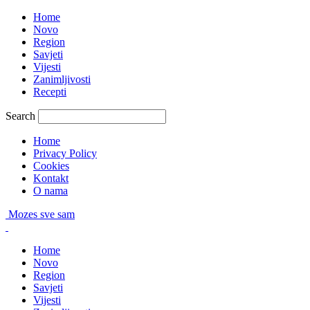
Home
Novo
Region
Savjeti
Vijesti
Zanimljivosti
Recepti
Search
Home
Privacy Policy
Cookies
Kontakt
O nama
Mozes sve sam
Home
Novo
Region
Savjeti
Vijesti