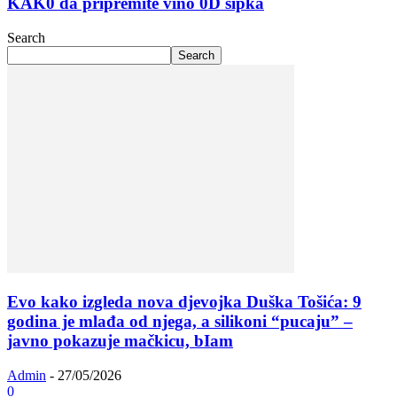
KAK0 da pripremite vino 0D šipka
Search
Search
Evo kako izgleda nova djevojka Duška Tošića: 9
godina je mlađa od njega, a silikoni “pucaju” –
javno pokazuje mačkicu, bIam
Admin
-
27/05/2026
0