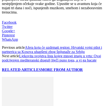
nestrpljenjem očekuje svake godine. Upustite se u avanturu koja će
trajati tri dana i noći, ispunjenih muzikom, smehom i nezaboravnim
trenucima.
Facebook
Twitter
Google+
Pinterest
WhatsApp
Previous article
Afera koja će uzdrmati region: Hrvatski vojni pilot i
partnerica sa Kosova uhapšeni zbog špijunaže za Srbiju
Next article
Ljekovita svojstva lista kojeg mnogi imaju u vrtu: Ovaj
podcijenjen mediteranski dragulj liječi puno toga, a vi ga bacate
RELATED ARTICLES
MORE FROM AUTHOR