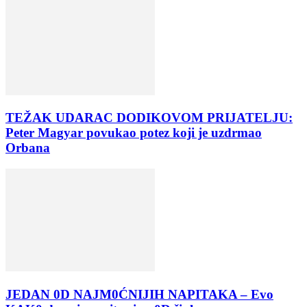
TEŽAK UDARAC DODIKOVOM PRIJATELJU:
Peter Magyar povukao potez koji je uzdrmao
Orbana
JEDAN 0D NAJM0ĆNIJIH NAPITAKA – Evo