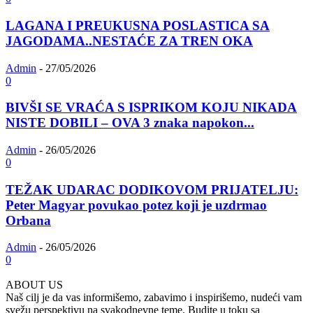
LAGANA I PREUKUSNA POSLASTICA SA
JAGODAMA..NESTAĆE ZA TREN OKA
Admin
-
27/05/2026
0
BIVŠI SE VRAĆA S ISPRIKOM KOJU NIKADA
NISTE DOBILI – OVA 3 znaka napokon...
Admin
-
26/05/2026
0
TEŽAK UDARAC DODIKOVOM PRIJATELJU:
Peter Magyar povukao potez koji je uzdrmao
Orbana
Admin
-
26/05/2026
0
ABOUT US
Naš cilj je da vas informišemo, zabavimo i inspirišemo, nudeći vam
svežu perspektivu na svakodnevne teme. Budite u toku sa