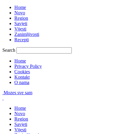
Home
Novo
Region
Savjeti
Vijesti
Zanimljivosti
Recepti
Search
Home
Privacy Policy
Cookies
Kontakt
O nama
Mozes sve sam
Home
Novo
Region
Savjeti
Vijesti