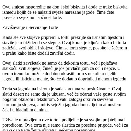
Ovu smjesu rasporedite na donji sloj biskvita i dodajte trake biskvita
između kojih će se nalaziti svježe narezane jagode, čime ćete
povećati svježinu i sočnost torte.
Završavanje i Serviranje Torte
Kada ste sve slojeve pripremili, tortu prekrijte sa lisnatim tijestom i
stavite je u frižider da se stegne. Ovaj korak je ključan kako bi torta
zadržala svoj oblik i slojeve. Čim se torta stegne, pospite je šećerom
u prahu kako biste dodali završni dodir.
Ovaj slatki završetak ne samo da dekorira tortu, već i pojačava
slatkoću svih slojeva, čineći je još privlačnijom za oči i nepce. U
ovom trenutku možete dodatno ukrasiti tortu s nekoliko cijelih
jagoda ili listićima mente, što će dodatno doprinijeti njenom izgledu.
Torta sa jagodama i sirom je sada spremna za posluživanje. Ovaj
slatki desert ne samo da je ukusan, već će očarati vaše goste svojim
bogatim okusom i teksturom. Svaki zalogaj otkriva savršenu
harmoniju slojeva, a miris svježih jagoda donosi ljetnu atmosferu
čak i u hladnijim danima.
Uživajte u pravljenju ove torte i podijelite je sa svojim prijateljima i
porodicom. Ova torta nije samo slastica za posebne prigode, već i za
svaki dan kada želite uživati u nečemu posebnome.