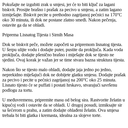
Pokušajte ne izgubiti zrak u smjesi, jer će to biti ključ za lagani
biskvit. Prosijte brašno i prašak za pecivo u smjesu, a zatim lagano
izmiješajte. Biskvit pecite u prethodno zagrijanoj pećnici na 170°C
oko 30 minuta, ili dok ne postane zlatno smeđi. Nakon pečenja,
ostavite ga da se ohladi.
Priprema Lisnatog Tijesta i Sirnih Masa
Dok se biskvit peče, možete započeti sa pripremom lisnatog tijesta.
U šerpu ulijte vodu i dodajte puter, pustite da proključa. Kada voda
proključa, dodajte pšenično brašno i miješajte dok se tijesto ne
sjedini. Ovaj korak je važan jer se time stvara bazna struktura tijesta.
Nakon što se tijesto malo ohladi, dodajte jaja jedno po jedno,
neprekidno miješajući dok ne dobijete glatku smjesu. Dodajte prašak
za pecivo i pecite u pećnici zagrijanoj na 200°C oko 25 minuta.
Lisnato tijesto će se puffati i postati hrskavo, stvarajući savršenu
podlogu za tortu.
U međuvremenu, pripremite masu od belog sira. Rastvorite želatin u
kipućoj vodi i ostavite da se ohladi. U drugoj posudi, izmiksajte sir
sa šećerom u prahu, a zatim dodajte ohlađeni želatin. Ova smjesa
trebala bi biti glatka i kremasta, idealna za slojeve torte.