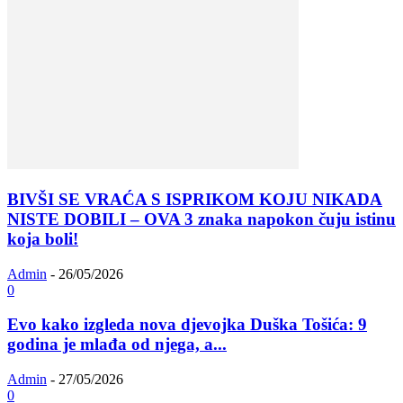
BIVŠI SE VRAĆA S ISPRIKOM KOJU NIKADA
NISTE DOBILI – OVA 3 znaka napokon čuju istinu
koja boli!
Admin
-
26/05/2026
0
Evo kako izgleda nova djevojka Duška Tošića: 9
godina je mlađa od njega, a...
Admin
-
27/05/2026
0