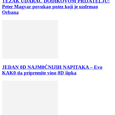
TEŽAK UDARAC DODIKOVOM PRIJATELJU:
Peter Magyar povukao potez koji je uzdrmao
Orbana
JEDAN 0D NAJM0ĆNIJIH NAPITAKA – Evo
KAK0 da pripremite vino 0D šipka