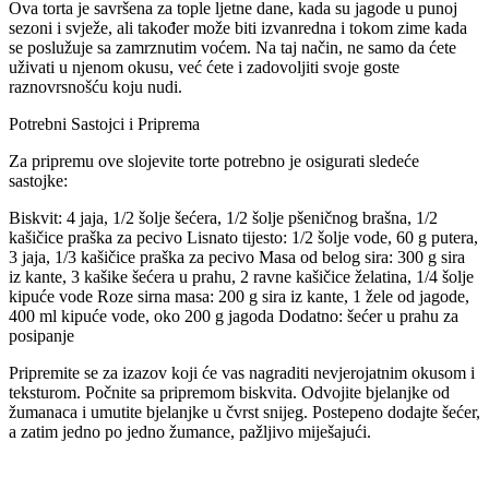
Ova torta je savršena za tople ljetne dane, kada su jagode u punoj
sezoni i svježe, ali također može biti izvanredna i tokom zime kada
se poslužuje sa zamrznutim voćem. Na taj način, ne samo da ćete
uživati u njenom okusu, već ćete i zadovoljiti svoje goste
raznovrsnošću koju nudi.
Potrebni Sastojci i Priprema
Za pripremu ove slojevite torte potrebno je osigurati sledeće
sastojke:
Biskvit: 4 jaja, 1/2 šolje šećera, 1/2 šolje pšeničnog brašna, 1/2
kašičice praška za pecivo Lisnato tijesto: 1/2 šolje vode, 60 g putera,
3 jaja, 1/3 kašičice praška za pecivo Masa od belog sira: 300 g sira
iz kante, 3 kašike šećera u prahu, 2 ravne kašičice želatina, 1/4 šolje
kipuće vode Roze sirna masa: 200 g sira iz kante, 1 žele od jagode,
400 ml kipuće vode, oko 200 g jagoda Dodatno: šećer u prahu za
posipanje
Pripremite se za izazov koji će vas nagraditi nevjerojatnim okusom i
teksturom. Počnite sa pripremom biskvita. Odvojite bjelanjke od
žumanaca i umutite bjelanjke u čvrst snijeg. Postepeno dodajte šećer,
a zatim jedno po jedno žumance, pažljivo miješajući.