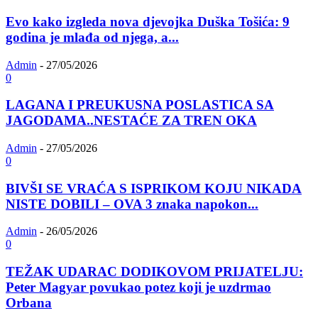
Evo kako izgleda nova djevojka Duška Tošića: 9
godina je mlađa od njega, a...
Admin
-
27/05/2026
0
LAGANA I PREUKUSNA POSLASTICA SA
JAGODAMA..NESTAĆE ZA TREN OKA
Admin
-
27/05/2026
0
BIVŠI SE VRAĆA S ISPRIKOM KOJU NIKADA
NISTE DOBILI – OVA 3 znaka napokon...
Admin
-
26/05/2026
0
TEŽAK UDARAC DODIKOVOM PRIJATELJU:
Peter Magyar povukao potez koji je uzdrmao
Orbana