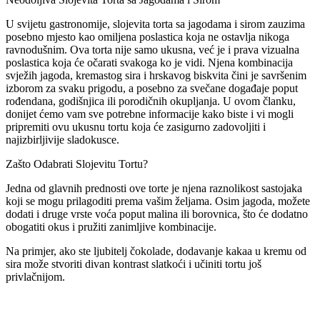
U svijetu gastronomije, slojevita torta sa jagodama i sirom zauzima
posebno mjesto kao omiljena poslastica koja ne ostavlja nikoga
ravnodušnim. Ova torta nije samo ukusna, već je i prava vizualna
poslastica koja će očarati svakoga ko je vidi. Njena kombinacija
svježih jagoda, kremastog sira i hrskavog biskvita čini je savršenim
izborom za svaku prigodu, a posebno za svečane događaje poput
rođendana, godišnjica ili porodičnih okupljanja. U ovom članku,
donijet ćemo vam sve potrebne informacije kako biste i vi mogli
pripremiti ovu ukusnu tortu koja će zasigurno zadovoljiti i
najizbirljivije sladokusce.
Zašto Odabrati Slojevitu Tortu?
Jedna od glavnih prednosti ove torte je njena raznolikost sastojaka
koji se mogu prilagoditi prema vašim željama. Osim jagoda, možete
dodati i druge vrste voća poput malina ili borovnica, što će dodatno
obogatiti okus i pružiti zanimljive kombinacije.
Na primjer, ako ste ljubitelj čokolade, dodavanje kakaa u kremu od
sira može stvoriti divan kontrast slatkoći i učiniti tortu još
privlačnijom.