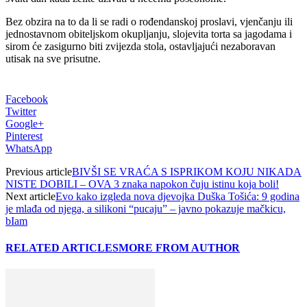
Bez obzira na to da li se radi o rođendanskoj proslavi, vjenčanju ili
jednostavnom obiteljskom okupljanju, slojevita torta sa jagodama i
sirom će zasigurno biti zvijezda stola, ostavljajući nezaboravan
utisak na sve prisutne.
Facebook
Twitter
Google+
Pinterest
WhatsApp
Previous article
BIVŠI SE VRAĆA S ISPRIKOM KOJU NIKADA
NISTE DOBILI – OVA 3 znaka napokon čuju istinu koja boli!
Next article
Evo kako izgleda nova djevojka Duška Tošića: 9 godina
je mlađa od njega, a silikoni “pucaju” – javno pokazuje mačkicu,
bIam
RELATED ARTICLES
MORE FROM AUTHOR