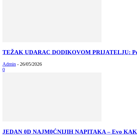
TEŽAK UDARAC DODIKOVOM PRIJATELJU: Peter Ma
Admin
-
26/05/2026
0
JEDAN 0D NAJM0ĆNIJIH NAPITAKA – Evo KAK0 da