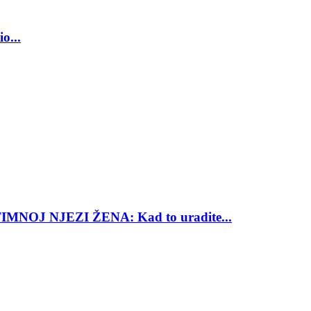
o...
OJ NJEZI ŽENA: Kad to uradite...