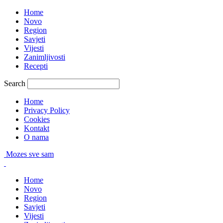
Home
Novo
Region
Savjeti
Vijesti
Zanimljivosti
Recepti
Search
Home
Privacy Policy
Cookies
Kontakt
O nama
Mozes sve sam
Home
Novo
Region
Savjeti
Vijesti