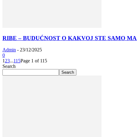
RIBE – BUDUĆNOST O KAKVOJ STE SAMO MAŠTALI
Admin
-
23/12/2025
0
1
2
3
...
115
Page 1 of 115
Search
Search