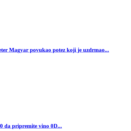
gyar povukao potez koji je uzdrmao...
 pripremite vino 0D...