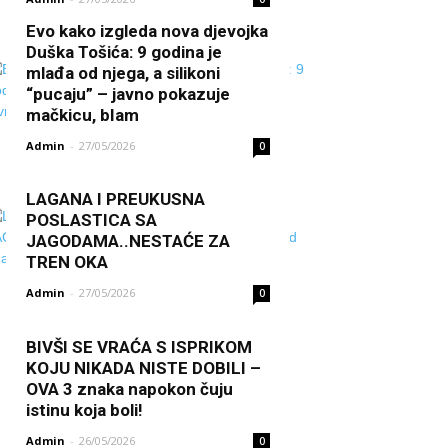
Evo kako izgleda nova djevojka
Duška Tošića: 9 godina je
mlađa od njega, a silikoni
“pucaju” – javno pokazuje
mačkicu, bIam
Admin
-
27/05/2026
0
LAGANA I PREUKUSNA
POSLASTICA SA
JAGODAMA..NESTAĆE ZA
TREN OKA
Admin
-
27/05/2026
0
BIVŠI SE VRAĆA S ISPRIKOM
KOJU NIKADA NISTE DOBILI –
OVA 3 znaka napokon čuju
istinu koja boli!
Admin
-
26/05/2026
0