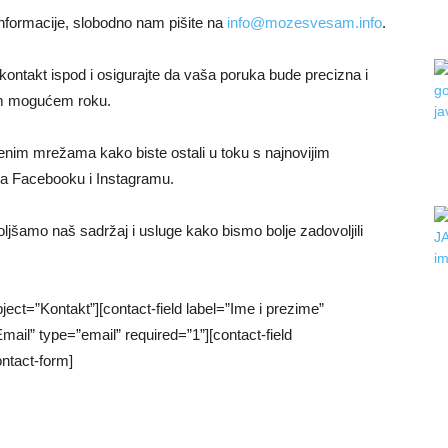
 informacije, slobodno nam pišite na
info@mozesvesam.info
.
ontakt ispod i osigurajte da vaša poruka bude precizna i
ćem mogućem roku.
enim mrežama kako biste ostali u toku s najnovijim
na Facebooku i Instagramu.
šamo naš sadržaj i usluge kako bismo bolje zadovoljili
ct=”Kontakt”][contact-field label=”Ime i prezime”
mail” type=”email” required=”1”][contact-field
ontact-form]