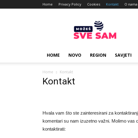
Home
Privacy Policy
Cookies
Kontakt
O nama
Mozes
sve
sam
HOME
NOVO
REGION
SAVJETI
Home
Kontakt
Kontakt
Hvala vam što ste zainteresirani za kontaktiran
komentari su nam izuzetno važni. Molimo vas d
kontaktirati: