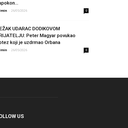
apokon...
dmin
-
26/05/2026
0
EŽAK UDARAC DODIKOVOM
RIJATELJU: Peter Magyar povukao
otez koji je uzdrmao Orbana
dmin
-
26/05/2026
0
OLLOW US