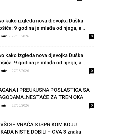
vo kako izgleda nova djevojka Duška
ošića: 9 godina je mlađa od njega, a...
dmin
-
27/05/2026
0
vo kako izgleda nova djevojka Duška
ošića: 9 godina je mlađa od njega, a...
dmin
-
27/05/2026
0
AGANA I PREUKUSNA POSLASTICA SA
AGODAMA..NESTAĆE ZA TREN OKA
dmin
-
27/05/2026
0
IVŠI SE VRAĆA S ISPRIKOM KOJU
IKADA NISTE DOBILI – OVA 3 znaka