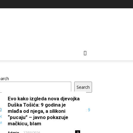
earch
Search
Evo kako izgleda nova djevojka
Duška Tošića: 9 godina je
mlađa od njega, a silikoni
“pucaju” – javno pokazuje
mačkicu, bIam
Admin
-
27/05/2026
0