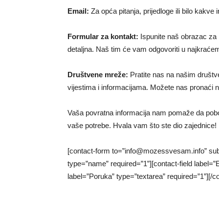
Email:
Za opća pitanja, prijedloge ili bilo kakve
Formular za kontakt:
Ispunite naš obrazac za k
detaljna. Naš tim će vam odgovoriti u najkra
Društvene mreže:
Pratite nas na našim društv
vijestima i informacijama. Možete nas pronaći 
Vaša povratna informacija nam pomaže da pobolj
vaše potrebe. Hvala vam što ste dio zajednice!
[contact-form to=”info@mozessvesam.info” subje
type=”name” required=”1”][contact-field label=”E
label=”Poruka” type=”textarea” required=”1”][/c