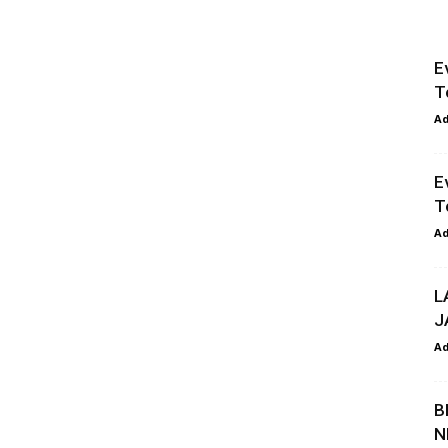
E
T
A
E
T
A
L
J
A
B
N