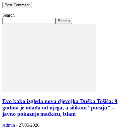
Search
Search
Evo kako izgleda nova djevojka Duška Tošića: 9
godina je mlađa od njega, a silikoni “pucaju” –
javno pokazuje mačkicu, bIam
Admin
-
27/05/2026