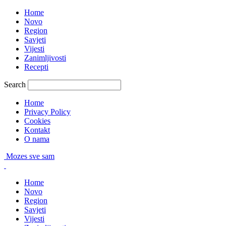
Home
Novo
Region
Savjeti
Vijesti
Zanimljivosti
Recepti
Search
Home
Privacy Policy
Cookies
Kontakt
O nama
Mozes sve sam
Home
Novo
Region
Savjeti
Vijesti