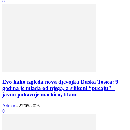
0
Evo kako izgleda nova djevojka Duška Tošića: 9
godina je mlađa od njega, a silikoni “pucaju” –
javno pokazuje mačkicu, bIam
Admin
-
27/05/2026
0