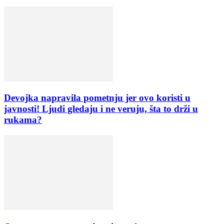
Devojka napravila pometnju jer ovo koristi u
javnosti! Ljudi gledaju i ne veruju, šta to drži u
rukama?