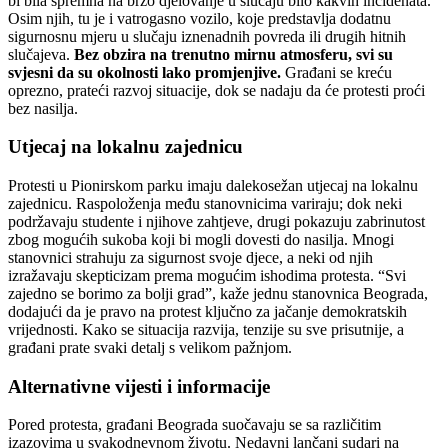
bi bila spremna na brzo djelovanje u slučaju bilo kakvih incidenata.
Osim njih, tu je i vatrogasno vozilo, koje predstavlja dodatnu
sigurnosnu mjeru u slučaju iznenadnih povreda ili drugih hitnih
slučajeva.
Bez obzira na trenutno mirnu atmosferu, svi su
svjesni da su okolnosti lako promjenjive.
Građani se kreću
oprezno, prateći razvoj situacije, dok se nadaju da će protesti proći
bez nasilja.
Utjecaj na lokalnu zajednicu
Protesti u Pionirskom parku imaju dalekosežan utjecaj na lokalnu
zajednicu. Raspoloženja među stanovnicima variraju; dok neki
podržavaju studente i njihove zahtjeve, drugi pokazuju zabrinutost
zbog mogućih sukoba koji bi mogli dovesti do nasilja. Mnogi
stanovnici strahuju za sigurnost svoje djece, a neki od njih
izražavaju skepticizam prema mogućim ishodima protesta. “Svi
zajedno se borimo za bolji grad”, kaže jednu stanovnica Beograda,
dodajući da je pravo na protest ključno za jačanje demokratskih
vrijednosti. Kako se situacija razvija, tenzije su sve prisutnije, a
građani prate svaki detalj s velikom pažnjom.
Alternativne vijesti i informacije
Pored protesta, građani Beograda suočavaju se sa različitim
izazovima u svakodnevnom životu. Nedavni lančani sudari na