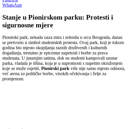
WhatsApp
Stanje u Pionirskom parku: Protesti i
sigurnosne mjere
Pionirski park, nekada oaza mira i zelenila u srcu Beograda, danas
se pretvorio u simbol studentskih protesta. Ovaj park, koji je tokom
godina bio mjesto okupljanja raznih društvenih i kulturnih
događanja, trenutno je epicentar napetosti i borbe za prava
studenata. U jutarnjim satima, dok su studenti kampovali unutar
parka, vladala je tišina, koja je u suprotnosti s napetim okruženjem
koje se može osjetiti.
Pionirski park
više nije samo mjesto odmora,
već arena za političke borbe, visokih očekivanja i želje za
promjenom.