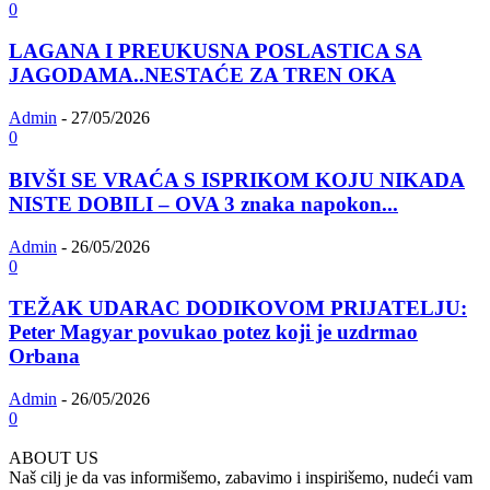
0
LAGANA I PREUKUSNA POSLASTICA SA
JAGODAMA..NESTAĆE ZA TREN OKA
Admin
-
27/05/2026
0
BIVŠI SE VRAĆA S ISPRIKOM KOJU NIKADA
NISTE DOBILI – OVA 3 znaka napokon...
Admin
-
26/05/2026
0
TEŽAK UDARAC DODIKOVOM PRIJATELJU:
Peter Magyar povukao potez koji je uzdrmao
Orbana
Admin
-
26/05/2026
0
ABOUT US
Naš cilj je da vas informišemo, zabavimo i inspirišemo, nudeći vam