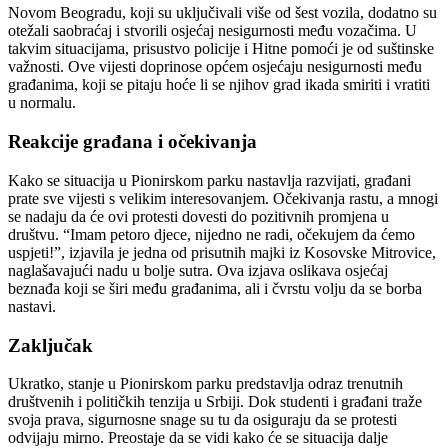
Novom Beogradu, koji su uključivali više od šest vozila, dodatno su
otežali saobraćaj i stvorili osjećaj nesigurnosti među vozačima. U
takvim situacijama, prisustvo policije i Hitne pomoći je od suštinske
važnosti.
Ove vijesti doprinose općem osjećaju nesigurnosti među
građanima, koji se pitaju hoće li se njihov grad ikada smiriti i vratiti
u normalu.
Reakcije građana i očekivanja
Kako se situacija u Pionirskom parku nastavlja razvijati, građani
prate sve vijesti s velikim interesovanjem. Očekivanja rastu, a mnogi
se nadaju da će ovi protesti dovesti do pozitivnih promjena u
društvu.
“Imam petoro djece, nijedno ne radi, očekujem da ćemo
uspjeti!”, izjavila je jedna od prisutnih majki iz Kosovske Mitrovice,
naglašavajući nadu u bolje sutra. Ova izjava oslikava osjećaj
beznađa koji se širi među građanima, ali i čvrstu volju da se borba
nastavi.
Zaključak
Ukratko, stanje u Pionirskom parku predstavlja odraz trenutnih
društvenih i političkih tenzija u Srbiji. Dok studenti i građani traže
svoja prava, sigurnosne snage su tu da osiguraju da se protesti
odvijaju mirno. Preostaje da se vidi kako će se situacija dalje