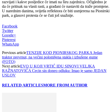
razvijati i kakve posljedice će imati na širu zajednicu.
Očigledno je
da će pritisak na vlasti rasti, a građani će nastaviti da traže promjene.
U narednim danima, svijetla reflektora će biti usmjerena na Pionirski
park, a glasovi protesta će se čuti još snažnije.
Facebook
Twitter
Google+
Pinterest
WhatsApp
Previous article
TENZIJE KOD PIONIRSKOG PARKA Jedan
traktor prevrnut, na većini polomljena stakla i izbušene gume
(FOTO)
Next article
EVO U KOJI VRTIĆ IDU SINOVI VELJKA
RAŽNATOVIĆA Cecin sin doneo odluku: Imao je samo JEDAN
USLOV
RELATED ARTICLES
MORE FROM AUTHOR