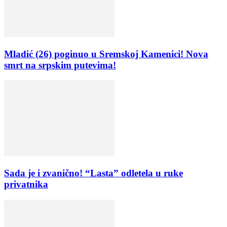
Mladić (26) poginuo u Sremskoj Kamenici! Nova
smrt na srpskim putevima!
Sada je i zvanično! “Lasta” odletela u ruke
privatnika