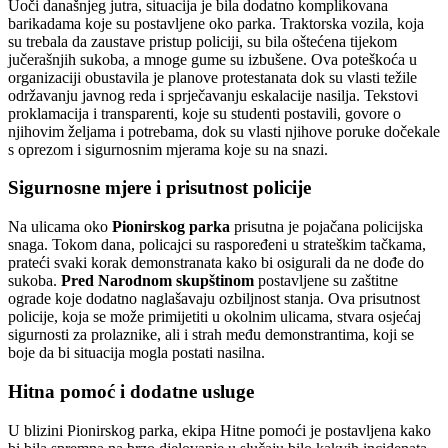
Uoči današnjeg jutra, situacija je bila dodatno komplikovana
barikadama koje su postavljene oko parka. Traktorska vozila, koja
su trebala da zaustave pristup policiji, su bila oštećena tijekom
jučerašnjih sukoba, a mnoge gume su izbušene. Ova poteškoća u
organizaciji obustavila je planove protestanata dok su vlasti težile
održavanju javnog reda i sprječavanju eskalacije nasilja. Tekstovi
proklamacija i transparenti, koje su studenti postavili, govore o
njihovim željama i potrebama, dok su vlasti njihove poruke dočekale
s oprezom i sigurnosnim mjerama koje su na snazi.
Sigurnosne mjere i prisutnost policije
Na ulicama oko
Pionirskog parka
prisutna je pojačana policijska
snaga. Tokom dana, policajci su raspoređeni u strateškim tačkama,
prateći svaki korak demonstranata kako bi osigurali da ne dođe do
sukoba.
Pred Narodnom skupštinom
postavljene su zaštitne
ograde koje dodatno naglašavaju ozbiljnost stanja. Ova prisutnost
policije, koja se može primijetiti u okolnim ulicama, stvara osjećaj
sigurnosti za prolaznike, ali i strah među demonstrantima, koji se
boje da bi situacija mogla postati nasilna.
Hitna pomoć i dodatne usluge
U blizini Pionirskog parka, ekipa Hitne pomoći je postavljena kako