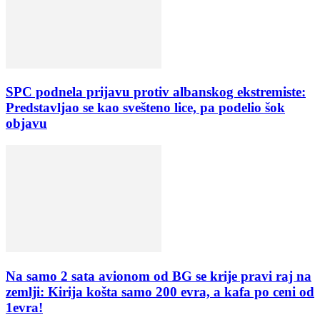
SPC podnela prijavu protiv albanskog ekstremiste:
Predstavljao se kao svešteno lice, pa podelio šok
objavu
Na samo 2 sata avionom od BG se krije pravi raj na
zemlji: Kirija košta samo 200 evra, a kafa po ceni od
1evra!