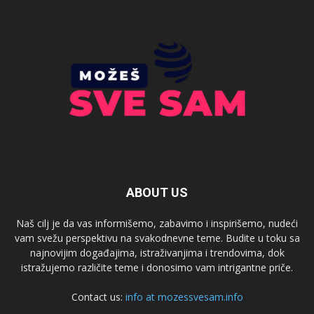
ABOUT US
Naš cilj je da vas informišemo, zabavimo i inspirišemo, nudeći
vam svežu perspektivu na svakodnevne teme. Budite u toku sa
najnovijim događajima, istraživanjima i trendovima, dok
istražujemo različite teme i donosimo vam intrigantne priče.
Contact us:
info at mozessvesam.info