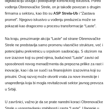
digitalizaciju usluga i poboljšanje korisničkog iskustva. Pored
vođenja Obrenovačke Strele, on je takođe povezan s drugim
firmama u sektoru, kao što su
ASP Strela-Ub
i “Zastava
promet”. Njegovo iskustvo u vođenju preduzeća može se
pokazati kao dragoceno u procesu transformacije “Laste”.
Na kraju, preuzimanje akcija “Laste” od strane Obrenovačke
Strele ne predstavlja samo promenu vlasničke strukture, već i
potencijalnu prekretnicu u srpskom saobraćaju. S obzirom na
sve izazove koji su pred njima, budućnost “Laste” zavisi od
sposobnosti novog menadžmenta da prepozna prilike za rast i
inovacije, kao i da se suoči sa finansijskim izazovima koji su
prisutni. Ovaj razvoj može otvoriti vrata za nove investicije i
unapređenja koja bi mogla revitalizovati sektor javnog prevoza
u Srbiji.
U završnici, važno je da se prate naredni koraci Obrenovačke
Strele u uspostavljanju stabilnosti i rasta “Laste”. Ulaganje u