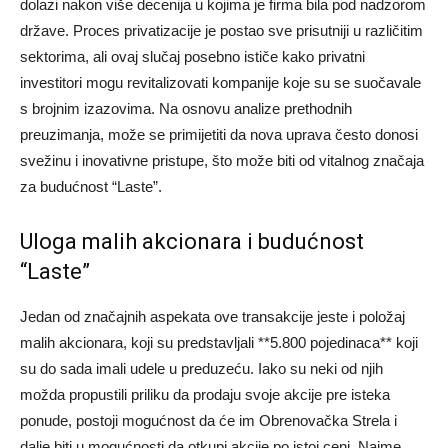
dolazi nakon više decenija u kojima je firma bila pod nadzorom
države. Proces privatizacije je postao sve prisutniji u različitim
sektorima, ali ovaj slučaj posebno ističe kako privatni
investitori mogu revitalizovati kompanije koje su se suočavale
s brojnim izazovima. Na osnovu analize prethodnih
preuzimanja, može se primijetiti da nova uprava često donosi
svežinu i inovativne pristupe, što može biti od vitalnog značaja
za budućnost “Laste”.
Uloga malih akcionara i budućnost
“Laste”
Jedan od značajnih aspekata ove transakcije jeste i položaj
malih akcionara, koji su predstavljali **5.800 pojedinaca** koji
su do sada imali udele u preduzeću. Iako su neki od njih
možda propustili priliku da prodaju svoje akcije pre isteka
ponude, postoji mogućnost da će im Obrenovačka Strela i
dalje biti u mogućnosti da otkupi akcije po istoj ceni. Naime,