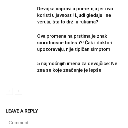
Devojka napravila pometnju jer ovo
koristi u javnosti! Ljudi gledaju i ne
veruju, šta to drži u rukama?
Ova promena na prstima je znak
smrotnosne bolesti?! Čak i doktori
upozoravaju, nije tipičan simptom
5 najmoćnijih imena za devojčice: Ne
zna se koje značenje je lepše
LEAVE A REPLY