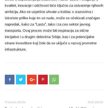
kvalitet, inovacije i održivost biće ključno za ostvarenje njihovih
ambicija. Ako se uspešno uhvate u koštac s izazovima i
iskoriste prilike koje im se nude, može se očekivati značajan
napredak, kako za “Lastu”, tako i za ceo sektor javnog
transporta. Ovaj proces može biti inspiracija za slične
inicijative i u drugim delovima Srbije, kao i za potencijalne
strane investitore koji žele da se uključe u razvoj prometne
infrastrukture.
Previous article
Next article