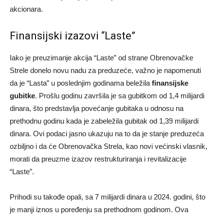
akcionara.
Finansijski izazovi “Laste”
Iako je preuzimanje akcija “Laste” od strane Obrenovačke
Strele donelo novu nadu za preduzeće, važno je napomenuti
da je “Lasta” u poslednjim godinama beležila
finansijske
gubitke
. Prošlu godinu završila je sa gubitkom od 1,4 milijardi
dinara, što predstavlja povećanje gubitaka u odnosu na
prethodnu godinu kada je zabeležila gubitak od 1,39 milijardi
dinara. Ovi podaci jasno ukazuju na to da je stanje preduzeća
ozbiljno i da će Obrenovačka Strela, kao novi većinski vlasnik,
morati da preuzme izazov restrukturiranja i revitalizacije
“Laste”.
Prihodi su takođe opali, sa 7 milijardi dinara u 2024. godini, što
je manji iznos u poređenju sa prethodnom godinom. Ova