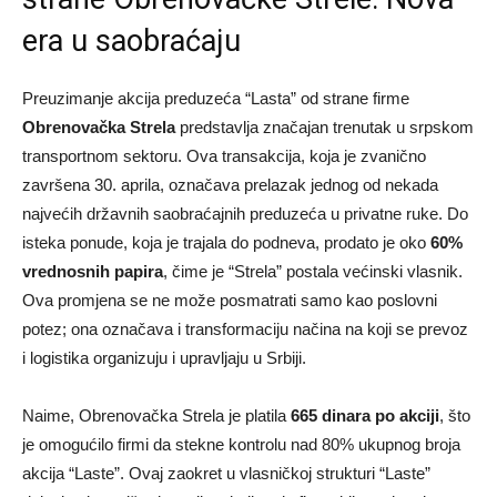
era u saobraćaju
Preuzimanje akcija preduzeća “Lasta” od strane firme
Obrenovačka Strela
predstavlja značajan trenutak u srpskom
transportnom sektoru. Ova transakcija, koja je zvanično
završena 30. aprila, označava prelazak jednog od nekada
najvećih državnih saobraćajnih preduzeća u privatne ruke. Do
isteka ponude, koja je trajala do podneva, prodato je oko
60%
vrednosnih papira
, čime je “Strela” postala većinski vlasnik.
Ova promjena se ne može posmatrati samo kao poslovni
potez; ona označava i transformaciju načina na koji se prevoz
i logistika organizuju i upravljaju u Srbiji.
Naime, Obrenovačka Strela je platila
665 dinara po akciji
, što
je omogućilo firmi da stekne kontrolu nad 80% ukupnog broja
akcija “Laste”. Ovaj zaokret u vlasničkoj strukturi “Laste”