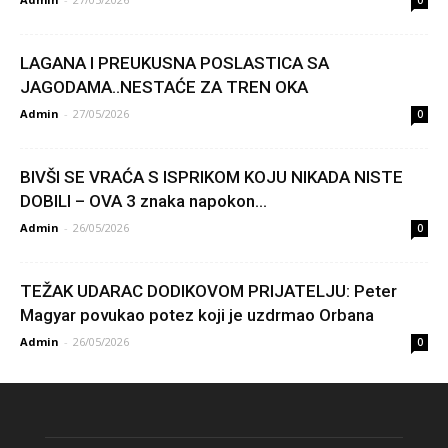
0
LAGANA I PREUKUSNA POSLASTICA SA
JAGODAMA..NESTAĆE ZA TREN OKA
Admin
-
27/05/2026
0
BIVŠI SE VRAĆA S ISPRIKOM KOJU NIKADA NISTE
DOBILI – OVA 3 znaka napokon...
Admin
-
26/05/2026
0
TEŽAK UDARAC DODIKOVOM PRIJATELJU: Peter
Magyar povukao potez koji je uzdrmao Orbana
Admin
-
26/05/2026
0