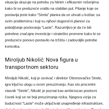
situacija ukazuje na potrebu za hitnim i efikasnim rešenjima
kako bi se preduzeće vratilo na stabilan put. Pitanje koje se
postavlja jeste kako “Strela” planira da se uhvati u koštac sa
ovim problemima i koji su njihovi dugoročni planovi za
poboljšanje poslovanja “Laste”. Razumljivo je da će biti
potrebne značajne investicije i strateške promene kako bi se
preduzeće ponovo postavilo na tržištu i zadovoljilo potrebe
korisnika.
Miroljub Nikolić: Nova figura u
transportnom sektoru
Miroljub Nikolić, koji je osnivač i direktor Obrenovačke Strele,
igra ključnu ulogu u ovom preuzimanju. Kao sto procentni
vlasnik “Strele”, Nikolić je poznat kao ambiciozan poslovni
čovek koji se ne boji preuzimanja rizika. Njegova vizija za
budućnost “Laste” može uključivati unapređenje infrastrukture,