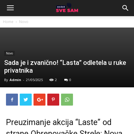
Home
Novo
Novo
Sada je i zvanično! “Lasta” odletela u ruke
privatnika
By
Admin
-
21/05/2025
2
0
Preuzimanje akcija “Laste” od
strane Obrenovačke Strele: Nova