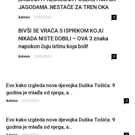
JAGODAMA..NESTAĆE ZA TREN OKA
Admin
-
27/05/2026
0
BIVŠI SE VRAĆA S ISPRIKOM KOJU
NIKADA NISTE DOBILI – OVA 3 znaka
napokon čuju istinu koja boli!
Admin
-
26/05/2026
0
Evo kako izgleda nova djevojka Duška Tošića: 9
godina je mlađa od njega, a...
Admin
-
27/05/2026
0
Evo kako izgleda nova djevojka Duška Tošića: 9
godina je mlađa od njega, a...
Admin
-
27/05/2026