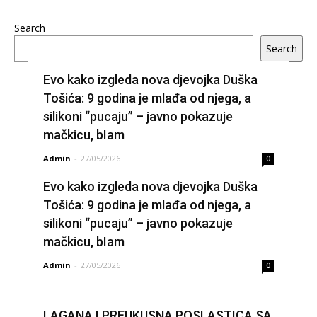
Search
Search
Evo kako izgleda nova djevojka Duška
Tošića: 9 godina je mlađa od njega, a
silikoni “pucaju” – javno pokazuje
mačkicu, bIam
Admin
-
27/05/2026
0
Evo kako izgleda nova djevojka Duška
Tošića: 9 godina je mlađa od njega, a
silikoni “pucaju” – javno pokazuje
mačkicu, bIam
Admin
-
27/05/2026
0
LAGANA I PREUKUSNA POSLASTICA SA