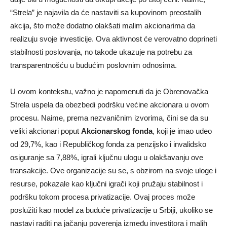
“Strela” je najavila da će nastaviti sa kupovinom preostalih
akcija, što može dodatno olakšati malim akcionarima da
realizuju svoje investicije. Ova aktivnost će verovatno doprineti
stabilnosti poslovanja, no takođe ukazuje na potrebu za
transparentnošću u budućim poslovnim odnosima.
U ovom kontekstu, važno je napomenuti da je Obrenovačka
Strela uspela da obezbedi podršku većine akcionara u ovom
procesu. Naime, prema nezvaničnim izvorima, čini se da su
veliki akcionari poput
Akcionarskog fonda
, koji je imao udeo
od 29,7%, kao i Republičkog fonda za penzijsko i invalidsko
osiguranje sa 7,88%, igrali ključnu ulogu u olakšavanju ove
transakcije. Ove organizacije su se, s obzirom na svoje uloge i
resurse, pokazale kao ključni igrači koji pružaju stabilnost i
podršku tokom procesa privatizacije. Ovaj proces može
poslužiti kao model za buduće privatizacije u Srbiji, ukoliko se
nastavi raditi na jačanju poverenja između investitora i malih