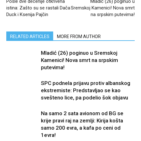
Posle dve decenije otkrivena
Mladić (26) poginuo u
istina: Zašto su se rastali Dača
Sremskoj Kamenici! Nova smrt
Duck i Ksenija Pajčin
na srpskim putevima!
RELATED ARTICLES
MORE FROM AUTHOR
Mladić (26) poginuo u Sremskoj
Kamenici! Nova smrt na srpskim
putevima!
SPC podnela prijavu protiv albanskog
ekstremiste: Predstavljao se kao
svešteno lice, pa podelio šok objavu
Na samo 2 sata avionom od BG se
krije pravi raj na zemlji: Kirija košta
samo 200 evra, a kafa po ceni od
1evra!