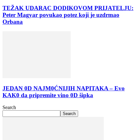
TEŽAK UDARAC DODIKOVOM PRIJATELJU:
Peter Magyar povukao potez koji je uzdrmao
Orbana
JEDAN 0D NAJM0ĆNIJIH NAPITAKA – Evo
KAK0 da pripremite vino 0D šipka
Search
Search