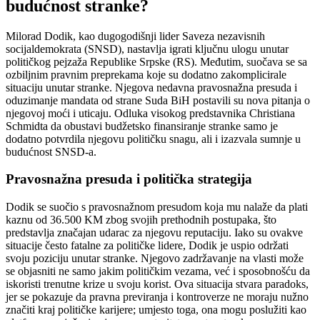
budućnost stranke?
Milorad Dodik, kao dugogodišnji lider Saveza nezavisnih
socijaldemokrata (SNSD), nastavlja igrati ključnu ulogu unutar
političkog pejzaža Republike Srpske (RS). Međutim, suočava se sa
ozbiljnim pravnim preprekama koje su dodatno zakomplicirale
situaciju unutar stranke. Njegova nedavna pravosnažna presuda i
oduzimanje mandata od strane Suda BiH postavili su nova pitanja o
njegovoj moći i uticaju. Odluka visokog predstavnika Christiana
Schmidta da obustavi budžetsko finansiranje stranke samo je
dodatno potvrdila njegovu političku snagu, ali i izazvala sumnje u
budućnost SNSD-a.
Pravosnažna presuda i politička strategija
Dodik se suočio s pravosnažnom presudom koja mu nalaže da plati
kaznu od 36.500 KM zbog svojih prethodnih postupaka, što
predstavlja značajan udarac za njegovu reputaciju. Iako su ovakve
situacije često fatalne za političke lidere, Dodik je uspio održati
svoju poziciju unutar stranke. Njegovo zadržavanje na vlasti može
se objasniti ne samo jakim političkim vezama, već i sposobnošću da
iskoristi trenutne krize u svoju korist. Ova situacija stvara paradoks,
jer se pokazuje da pravna previranja i kontroverze ne moraju nužno
značiti kraj političke karijere; umjesto toga, ona mogu poslužiti kao