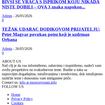
BIVŠI SE VRAĆA S ISPRIKOM KOJU NIKADA
NISTE DOBILI – OVA 3 znaka napokon...
Admin
-
26/05/2026
0
TEŽAK UDARAC DODIKOVOM PRIJATELJU:
Peter Magyar povukao potez koji je uzdrmao
Orbana
Admin
-
26/05/2026
0
ABOUT US
Naš cilj je da vas informišemo, zabavimo i inspirišemo, nudeći vam
svežu perspektivu na svakodnevne teme. Budite u toku sa
najnovijim događajima, istraživanjima i trendovima, dok istražujemo
različite teme i donosimo vam intrigantne priče.
Contact us:
info at mozessvesam.info
FOLLOW US
Home
Privacy Policy
Cookies