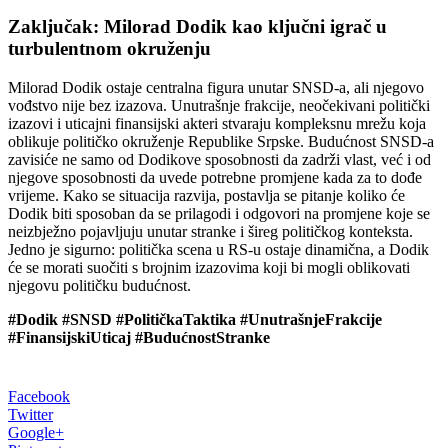
Zaključak: Milorad Dodik kao ključni igrač u
turbulentnom okruženju
Milorad Dodik ostaje centralna figura unutar SNSD-a, ali njegovo
vođstvo nije bez izazova. Unutrašnje frakcije, neočekivani politički
izazovi i uticajni finansijski akteri stvaraju kompleksnu mrežu koja
oblikuje političko okruženje Republike Srpske.
Budućnost SNSD-a
zavisiće ne samo od Dodikove sposobnosti da zadrži vlast, već i od
njegove sposobnosti da uvede potrebne promjene kada za to dođe
vrijeme.
Kako se situacija razvija, postavlja se pitanje koliko će
Dodik biti sposoban da se prilagodi i odgovori na promjene koje se
neizbježno pojavljuju unutar stranke i šireg političkog konteksta.
Jedno je sigurno: politička scena u RS-u ostaje dinamična, a Dodik
će se morati suočiti s brojnim izazovima koji bi mogli oblikovati
njegovu političku budućnost.
#Dodik #SNSD #PolitičkaTaktika #UnutrašnjeFrakcije
#FinansijskiUticaj #BudućnostStranke
Facebook
Twitter
Google+