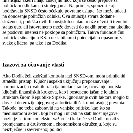
finansijski akteri imaju značajnu moć koja se često prepliće sa
političkim odlukama i strategijama.
Na primjer, sponzori koji
podržavaju SNSD često očekuju povratne usluge, što može uticati
na donošenje političkih odluka. Ova situacija stvara dodatne
složenosti; podrška ovih finansijskih centara može učvrstiti trenutni
status quo, ali istovremeno može dovesti do naglih promjena ukoliko
se poslovni interesi ne poklope sa političkim.
Takva fluidnost čini
političku situaciju u RS-u nestabilnom i potencijalno opasnom za
svakog lidera, pa tako i za Dodika.
Izazovi za očuvanje vlasti
Ako Dodik želi zadržati kontrolu nad SNSD-om, mora primijeniti
strateški pristup. Ključni aspekti uključuju prepoznavanje i
harmonizaciju rivalnih frakcija unutar stranke, očuvanje podrške
ključnih finansijskih krugova, kao i postepeno jačanje lojalnih
struktura širom Republike Srpske. Ignorisanje ovih faktora moglo bi
dovesti do erozije njegovog autoriteta ili čak unutrašnjeg prevrata.
Takođe, ne treba zaboraviti na vanjske pritiske, kao što su
međunarodni akteri, koji bi mogli uticati na stabilnost njegove
pozicije. U tom kontekstu, važno je i kako će se Dodik nositi s
promjenama u društvenom i ekonomskom okruženju, koje su
neizbježne u savremenoj politici.