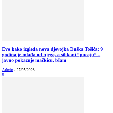
Evo kako izgleda nova djevojka Duška Tošića: 9
godina je mlađa od njega, a silikoni “pucaju” –
javno pokazuje mačkicu, bIam
Admin
-
27/05/2026
0