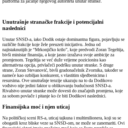
platforma za jačanje njegovog autoriteta unutar stranke.
Unutrašnje stranačke frakcije i potencijalni
naslednici
Unutar SNSD-a, iako Dodik ostaje dominantna figura, pojavljuju se
različite frakcije koje žele preuzeti inicijativu. Jedna od
najistaknutijih je “Mrkonjičko krilo”, koje predvodi Zoran Tegeltija,
bivši ministar finansija, a koje jasno izražava svoje ambicije za
promjenom. Tegeltija se već duže vrijeme pozicionira kao
alternativna opcija, privlačeći podršku unutar stranke.
S druge
strane, Zoran Stevanović, bivši gradonačelnik Zvornika, također se
nameće kao ozbiljan konkurent, s vlastitim sljedbenicima i
resursima. Ove unutrašnje tenzije ukazuju na to da Dodikovo
vođstvo nije jedini faktor u oblikovanju budućnosti SNSD-a.
Rivalstvo unutar stranke može dovesti do značajnih promjena, koje
za sobom povlače i pitanje ko će biti Dodikovi naslednici.
Finansijska moć i njen uticaj
Na političkoj sceni RS-a, uticaj tajkuna i multimilionera, koji su se
obogatili kroz bliske veze sa SNSD-om, ne može se zanemariti. Ovi