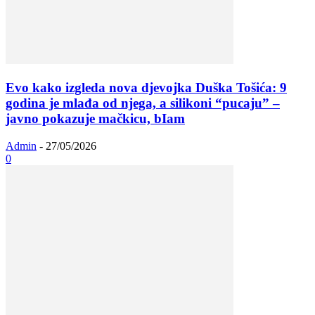
Evo kako izgleda nova djevojka Duška Tošića: 9
godina je mlađa od njega, a silikoni “pucaju” –
javno pokazuje mačkicu, bIam
Admin
-
27/05/2026
0