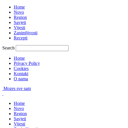
Home
Novo
Region
Savjeti
Vijesti
Zanimljivosti
Recepti
Search
Home
Privacy Policy
Cookies
Kontakt
O nama
Mozes sve sam
Home
Novo
Region
Savjeti
Vijesti