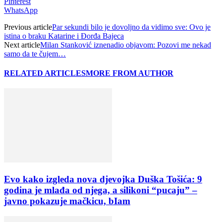
Pinterest
WhatsApp
Previous article
Par sekundi bilo je dovoljno da vidimo sve: Ovo je
istina o braku Katarine i Đorđa Bajeca
Next article
Milan Stanković iznenadio objavom: Pozovi me nekad
samo da te čujem…
RELATED ARTICLES
MORE FROM AUTHOR
Evo kako izgleda nova djevojka Duška Tošića: 9
godina je mlađa od njega, a silikoni “pucaju” –
javno pokazuje mačkicu, bIam