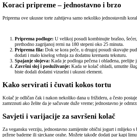
Koraci pripreme – jednostavno i brzo
Priprema ove ukusne torte zahtijeva samo nekoliko jednostavnih kora
Priprema podloge:
U velikoj posudi kombinujte brašno, šećer,
prethodno zagrijanoj rerni na 180 stepeni oko 25 minuta.
Priprema fila:
Dok se kora peče, u drugoj posudi skuvajte pudi
dodati i malo kiselog vrhnja za dodatnu kremastu teksturu.
Spajanje slojeva:
Kada je podloga pečena i ohlađena, prelijte j
Završni sloj i posluživanje:
Kada se kolač ohladi, umutite
šla
biste dodali dodatni vizuelni i ukusni element.
Kako servirati i čuvati kokos tortu
Kolač je odličan čak i nakon nekoliko dana u frižideru, a često postaje
zamrznuti ako želite da je sačuvate duže vreme; jednostavno je odmrzni
Savjeti i varijacije za savršeni kolač
Za vegansku verziju, jednostavno zamijenite obični jogurt i mlijeko s 
pržene bademe ili sjeckane orahe.
Možete takođe dodati par kapi limun