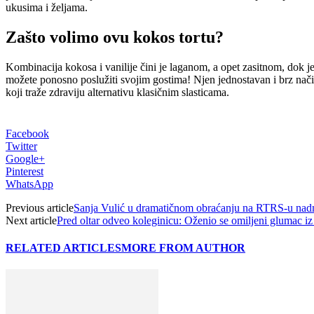
ukusima i željama.
Zašto volimo ovu kokos tortu?
Kombinacija kokosa i vanilije čini je laganom, a opet zasitnom, dok je
možete ponosno poslužiti svojim gostima!
Njen jednostavan i brz nači
koji traže zdraviju alternativu klasičnim slasticama.
Facebook
Twitter
Google+
Pinterest
WhatsApp
Previous article
Sanja Vulić u dramatičnom obraćanju na RTRS-u nadma
Next article
Pred oltar odveo koleginicu: Oženio se omiljeni glumac iz
RELATED ARTICLES
MORE FROM AUTHOR