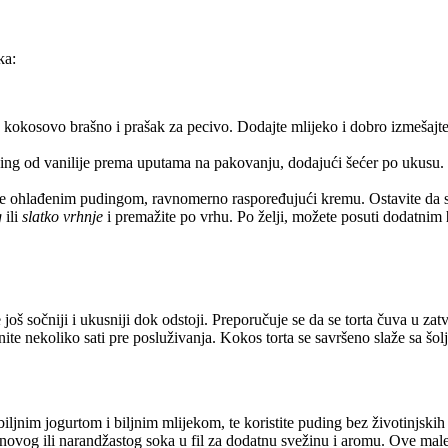
ka:
 kokosovo brašno i prašak za pecivo. Dodajte mlijeko i dobro izmešajte 
ng od vanilije prema uputama na pakovanju, dodajući šećer po ukusu. Ka
e ohlađenim pudingom, ravnomerno raspoređujući kremu. Ostavite da se to
g
ili
slatko vrhnje
i premažite po vrhu. Po želji, možete posuti dodatnim
 još sočniji i ukusniji dok odstoji. Preporučuje se da se torta čuva u za
te nekoliko sati pre posluživanja. Kokos torta se savršeno slaže sa šolj
biljnim jogurtom i biljnim mlijekom, te koristite puding bez životinjski
ovog ili narandžastog soka u fil za dodatnu svežinu i aromu. Ove male i