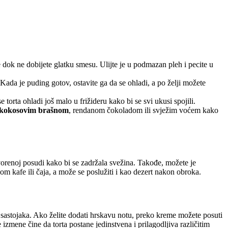
dok ne dobijete glatku smesu. Ulijte je u podmazan pleh i pecite u
da je puding gotov, ostavite ga da se ohladi, a po želji možete
rta ohladi još malo u frižideru kako bi se svi ukusi spojili.
kokosovim brašnom
, rendanom čokoladom ili svježim voćem kako
tvorenoj posudi kako bi se zadržala svežina.
Takođe, možete je
om kafe ili čaja, a može se poslužiti i kao dezert nakon obroka.
h sastojaka. Ako želite dodati hrskavu notu, preko kreme možete posuti
zmene čine da torta postane jedinstvena i prilagodljiva različitim