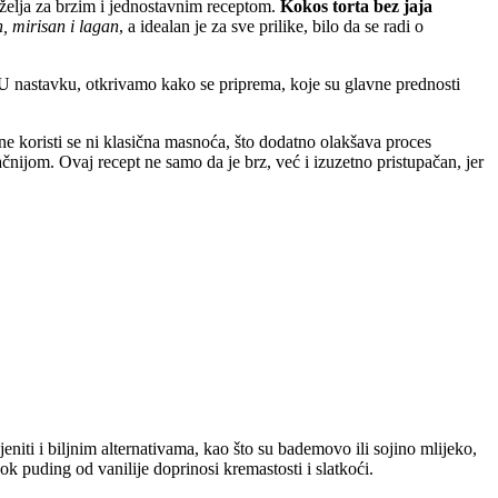
o želja za brzim i jednostavnim receptom.
Kokos torta bez jaja
, mirisan i lagan
, a idealan je za sve prilike, bilo da se radi o
a. U nastavku, otkrivamo kako se priprema, koje su glavne prednosti
, ne koristi se ni klasična masnoća, što dodatno olakšava proces
ačnijom. Ovaj recept ne samo da je brz, već i izuzetno pristupačan, jer
ti i biljnim alternativama, kao što su bademovo ili sojino mlijeko,
k puding od vanilije doprinosi kremastosti i slatkoći.