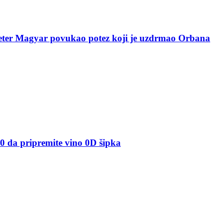
agyar povukao potez koji je uzdrmao Orbana
 pripremite vino 0D šipka