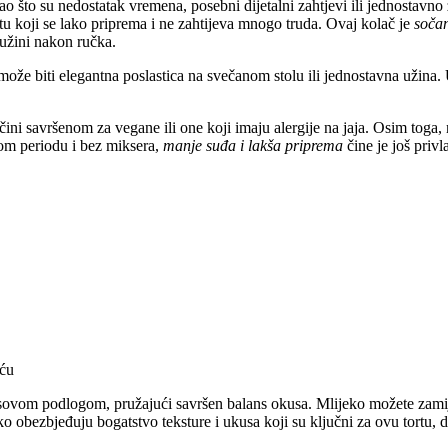
ao što su nedostatak vremena, posebni dijetalni zahtjevi ili jednostavn
tu koji se lako priprema i ne zahtijeva mnogo truda. Ovaj kolač je
sočan
 užini nakon ručka.
o može biti elegantna poslastica na svečanom stolu ili jednostavna užin
e čini savršenom za vegane ili one koji imaju alergije na jaja. Osim toga
om periodu i bez miksera,
manje suđa i lakša priprema
čine je još privl
oću
ovom podlogom, pružajući savršen balans okusa. Mlijeko možete zamijeni
obezbjeđuju bogatstvo teksture i ukusa koji su ključni za ovu tortu, do