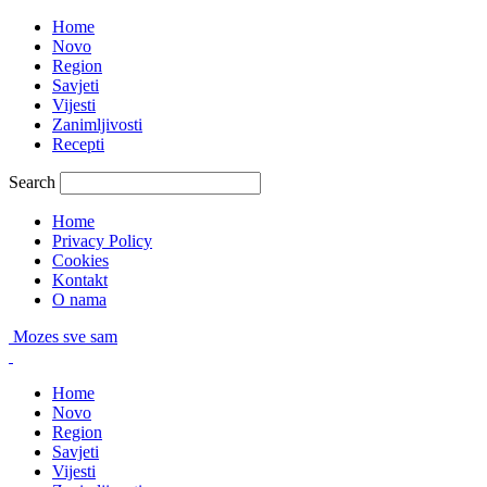
Home
Novo
Region
Savjeti
Vijesti
Zanimljivosti
Recepti
Search
Home
Privacy Policy
Cookies
Kontakt
O nama
Mozes sve sam
Home
Novo
Region
Savjeti
Vijesti