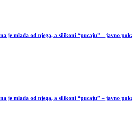
na je mlađa od njega, a silikoni “pucaju” – javno po
na je mlađa od njega, a silikoni “pucaju” – javno po