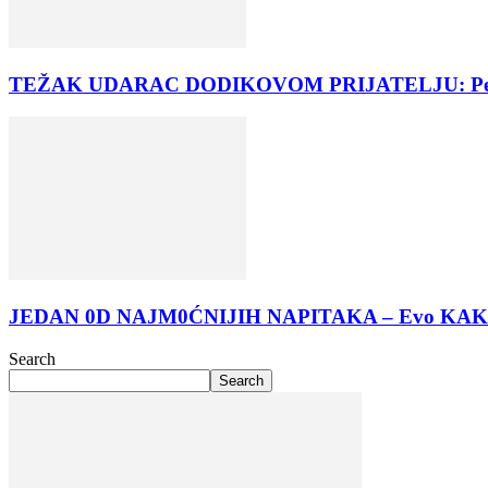
TEŽAK UDARAC DODIKOVOM PRIJATELJU: Peter M
JEDAN 0D NAJM0ĆNIJIH NAPITAKA – Evo KAK0 da
Search
Search