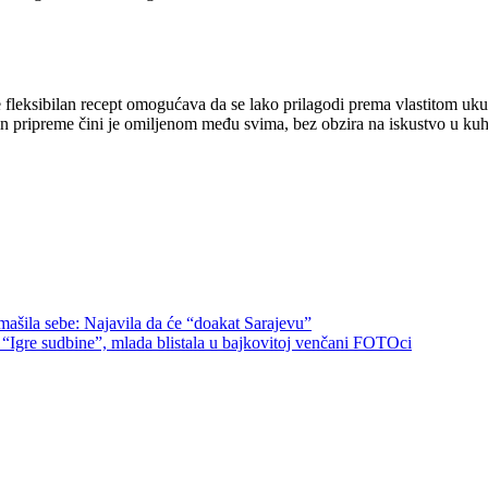
 fleksibilan recept omogućava da se lako prilagodi prema vlastitom ukusu
n pripreme čini je omiljenom među svima, bez obzira na iskustvo u kuhin
šila sebe: Najavila da će “doakat Sarajevu”
 “Igre sudbine”, mlada blistala u bajkovitoj venčani FOTOci