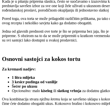
Kada je u pitanju priprema slastica, često se suočavamo s izazovima k
predstavlja savršen izbor za sve one koji žele uživati u ukusnom deser
rođendanskoj proslavi, porodičnom okupljanju ili jednostavno slatkoj
Pored toga, ova torta se može prilagoditi različitim prilikama, pa tak
ovog recepta i nekoliko savjeta kako ga dodatno obogatiti.
Jedna od glavnih prednosti ove torte je što se priprema bez jaja, što j
pripreme. S obzirom na to da se može pripremiti u kratkom vremensk
su svi sastojci lako dostupni u svakoj prodavnici.
Osnovni sastojci za kokos tortu
Za kremasti nadjev:
1 litra mlijeka
3 kesice pudinga od vanilije
Šećer po ukusu
Opcionalno:
malo
kiselog
ili
slatkog vrhnja
za dodatnu glatk
Ova kombinacija stvara
nježnu kremu
koja se savršeno uklapa s kokos
čime ćete dodatno obogatiti ukus. Kokosovo brašno i kokosovo mlijeko 