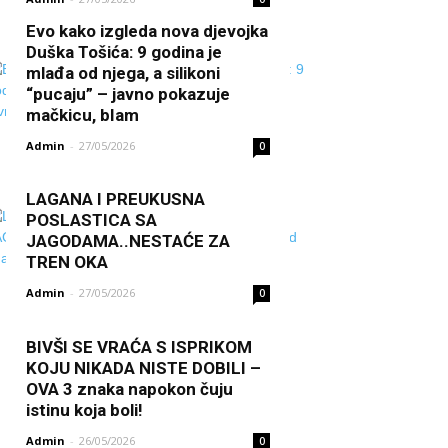
Evo kako izgleda nova djevojka
Duška Tošića: 9 godina je
mlađa od njega, a silikoni
“pucaju” – javno pokazuje
mačkicu, bIam
Admin
-
27/05/2026
0
LAGANA I PREUKUSNA
POSLASTICA SA
JAGODAMA..NESTAĆE ZA
TREN OKA
Admin
-
27/05/2026
0
BIVŠI SE VRAĆA S ISPRIKOM
KOJU NIKADA NISTE DOBILI –
OVA 3 znaka napokon čuju
istinu koja boli!
Admin
-
26/05/2026
0