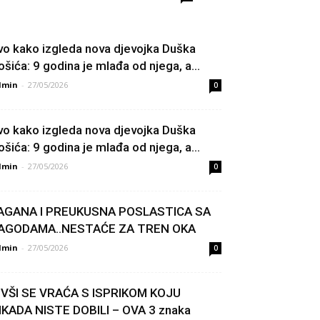
vo kako izgleda nova djevojka Duška
ošića: 9 godina je mlađa od njega, a...
dmin
-
27/05/2026
0
vo kako izgleda nova djevojka Duška
ošića: 9 godina je mlađa od njega, a...
dmin
-
27/05/2026
0
AGANA I PREUKUSNA POSLASTICA SA
AGODAMA..NESTAĆE ZA TREN OKA
dmin
-
27/05/2026
0
IVŠI SE VRAĆA S ISPRIKOM KOJU
IKADA NISTE DOBILI – OVA 3 znaka