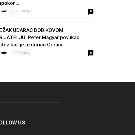
apokon...
dmin
-
26/05/2026
0
EŽAK UDARAC DODIKOVOM
RIJATELJU: Peter Magyar povukao
otez koji je uzdrmao Orbana
dmin
-
26/05/2026
0
OLLOW US