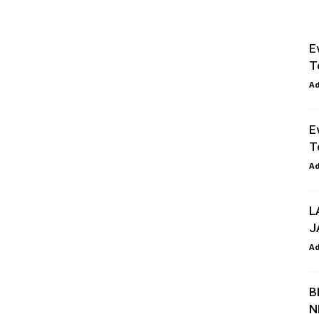
E
T
A
E
T
A
L
J
A
B
N