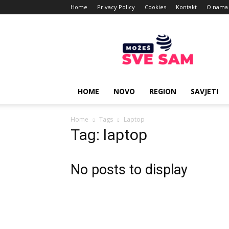
Home
Privacy Policy
Cookies
Kontakt
O nama
Mozes
sve
sam
HOME
NOVO
REGION
SAVJETI
Home
Tags
Laptop
Tag: laptop
No posts to display