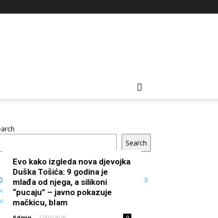
earch
Search
Evo kako izgleda nova djevojka
Duška Tošića: 9 godina je
mlađa od njega, a silikoni
“pucaju” – javno pokazuje
mačkicu, bIam
Admin
-
27/05/2026
0