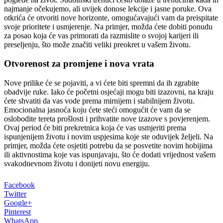
najmanje očekujemo, ali uvijek donose lekcije i jasne poruke.
Ova
otkrića će otvoriti nove horizonte, omogućavajući vam da preispitate
svoje prioritete i usmjerenje. Na primjer, možda ćete dobiti ponudu
za posao koja će vas primorati da razmislite o svojoj karijeri ili
preseljenju, što može značiti veliki preokret u vašem životu.
Otvorenost za promjene i nova vrata
Nove prilike će se pojaviti, a vi ćete biti spremni da ih zgrabite
obadvije ruke. Iako će početni osjećaji mogu biti izazovni, na kraju
ćete shvatiti da vas vode prema mirnijem i stabilnijem životu.
Emocionalna jasnoća koju ćete steći omogućit će vam da se
oslobodite tereta prošlosti i prihvatite nove izazove s povjerenjem.
Ovaj period će biti prekretnica koja će vas usmjeriti prema
ispunjenijem životu i novim uspjesima koje ste oduvijek željeli.
Na
primjer, možda ćete osjetiti potrebu da se posvetite novim hobijima
ili aktivnostima koje vas ispunjavaju, što će dodati vrijednost vašem
svakodnevnom životu i donijeti novu energiju.
Facebook
Twitter
Google+
Pinterest
WhatsApp