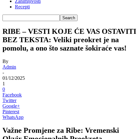
Zanimljivosti
Recepti
RIBE – VESTI KOЈЕ ĆЕ VAS OSTAVITI
BEZ TEKSTA: Veliki preokret je na
pomolu, a ono što saznate šokiraće vas!
By
Admin
-
01/12/2025
1
0
Facebook
Twitter
Google+
Pinterest
WhatsApp
Važne Promjene za Ribe: Vremenski
Okvir Emocionalnih Preokreta