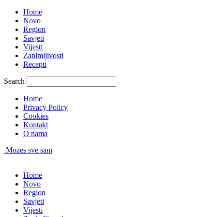
Home
Novo
Region
Savjeti
Vijesti
Zanimljivosti
Recepti
Search
Home
Privacy Policy
Cookies
Kontakt
O nama
Mozes sve sam
Home
Novo
Region
Savjeti
Vijesti