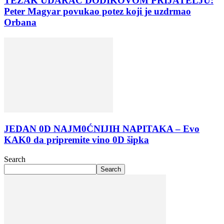
TEŽAK UDARAC DODIKOVOM PRIJATELJU:
Peter Magyar povukao potez koji je uzdrmao
Orbana
JEDAN 0D NAJM0ĆNIJIH NAPITAKA – Evo
KAK0 da pripremite vino 0D šipka
Search
Search