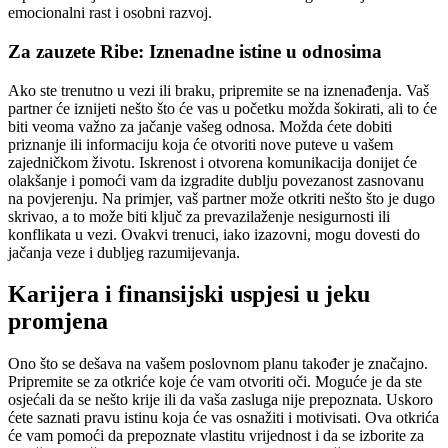
emocionalni rast i osobni razvoj.
Za zauzete Ribe: Iznenadne istine u odnosima
Ako ste trenutno u vezi ili braku, pripremite se na iznenađenja. Vaš
partner će iznijeti nešto što će vas u početku možda šokirati, ali to će
biti veoma važno za jačanje vašeg odnosa. Možda ćete dobiti
priznanje ili informaciju koja će otvoriti nove puteve u vašem
zajedničkom životu. Iskrenost i otvorena komunikacija donijet će
olakšanje i pomoći vam da izgradite dublju povezanost zasnovanu
na povjerenju. Na primjer, vaš partner može otkriti nešto što je dugo
skrivao, a to može biti ključ za prevazilaženje nesigurnosti ili
konflikata u vezi. Ovakvi trenuci, iako izazovni, mogu dovesti do
jačanja veze i dubljeg razumijevanja.
Karijera i finansijski uspjesi u jeku
promjena
Ono što se dešava na vašem poslovnom planu također je značajno.
Pripremite se za otkriće koje će vam otvoriti oči. Moguće je da ste
osjećali da se nešto krije ili da vaša zasluga nije prepoznata. Uskoro
ćete saznati pravu istinu koja će vas osnažiti i motivisati.
Ova otkrića
će vam pomoći da prepoznate vlastitu vrijednost i da se izborite za