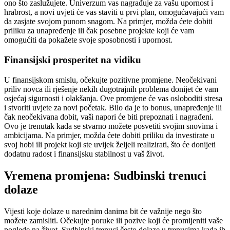
ono što zaslužujete. Univerzum vas nagrađuje za vašu upornost i
hrabrost, a novi uvjeti će vas staviti u prvi plan, omogućavajući vam
da zasjate svojom punom snagom.
Na primjer, možda ćete dobiti
priliku za unapređenje ili čak posebne projekte koji će vam
omogućiti da pokažete svoje sposobnosti i upornost.
Finansijski prosperitet na vidiku
U finansijskom smislu, očekujte pozitivne promjene. Neočekivani
priliv novca ili rješenje nekih dugotrajnih problema donijet će vam
osjećaj sigurnosti i olakšanja. Ove promjene će vas osloboditi stresa
i stvoriti uvjete za novi početak. Bilo da je to bonus, unapređenje ili
čak neočekivana dobit, vaši napori će biti prepoznati i nagrađeni.
Ovo je trenutak kada se stvarno možete posvetiti svojim snovima i
ambicijama. Na primjer, možda ćete dobiti priliku da investirate u
svoj hobi ili projekt koji ste uvijek željeli realizirati, što će donijeti
dodatnu radost i finansijsku stabilnost u vaš život.
Vremena promjena: Sudbinski trenuci
dolaze
Vijesti koje dolaze u narednim danima bit će važnije nego što
možete zamisliti. Očekujte poruke ili pozive koji će promijeniti vaše
poglede na život. Sudbinski trenuci često dolaze u trenucima kada ih