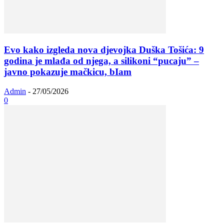
Evo kako izgleda nova djevojka Duška Tošića: 9
godina je mlađa od njega, a silikoni “pucaju” –
javno pokazuje mačkicu, bIam
Admin
-
27/05/2026
0