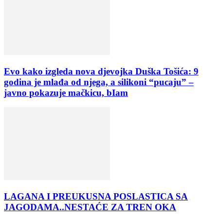
Evo kako izgleda nova djevojka Duška Tošića: 9
godina je mlađa od njega, a silikoni “pucaju” –
javno pokazuje mačkicu, bIam
LAGANA I PREUKUSNA POSLASTICA SA
JAGODAMA..NESTAĆE ZA TREN OKA