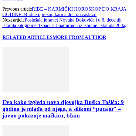
Previous article
RIBE – KARMIČKI HOROSKOP DO KRAJA
GODINE: Budite oprezni, karma deli po zasluzi!
Next article
Poslušala je savet Novaka Đokovića i u 6. deceniji
istopila kilograme: Izbacila 1 namirnicu iz ishrane i skinula 20 kg
RELATED ARTICLES
MORE FROM AUTHOR
Evo kako izgleda nova djevojka Duška Tošića: 9
godina je mlađa od njega, a silikoni “pucaju” –
javno pokazuje mačkicu, bIam