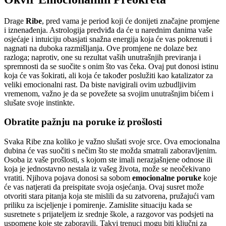
Drage
Ribe
, pred vama je period koji će donijeti značajne promjene
i iznenađenja. Astrologija predviđa da će u narednim danima vaše
osjećaje i intuiciju obasjati snažna energija koja će vas pokrenuti i
nagnati na duboka razmišljanja. Ove promjene ne dolaze bez
razloga; naprotiv, one su rezultat vaših unutrašnjih previranja i
spremnosti da se suočite s onim što vas čeka. Ovaj put donosi istinu
koja će vas šokirati, ali koja će također poslužiti kao katalizator za
veliki emocionalni rast. Da biste navigirali ovim uzbudljivim
vremenom, važno je da se povežete sa svojim unutrašnjim bićem i
slušate svoje instinkte.
Obratite pažnju na poruke iz prošlosti
Svaka Ribe zna koliko je važno slušati svoje srce. Ova emocionalna
dubina će vas suočiti s nečim što ste možda smatrali zaboravljenim.
Osoba iz vaše prošlosti, s kojom ste imali nerazjašnjene odnose ili
koja je jednostavno nestala iz vašeg života, može se neočekivano
vratiti. Njihova pojava donosi sa sobom
emocionalne poruke
koje
će vas natjerati da preispitate svoja osjećanja. Ovaj susret može
otvoriti stara pitanja koja ste mislili da su zatvorena, pružajući vam
priliku za iscjeljenje i pomirenje. Zamislite situaciju kada se
susretnete s prijateljem iz srednje škole, a razgovor vas podsjeti na
uspomene koje ste zaboravili. Takvi trenuci mogu biti ključni za