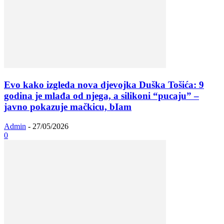
Evo kako izgleda nova djevojka Duška Tošića: 9
godina je mlađa od njega, a silikoni “pucaju” –
javno pokazuje mačkicu, bIam
Admin
-
27/05/2026
0