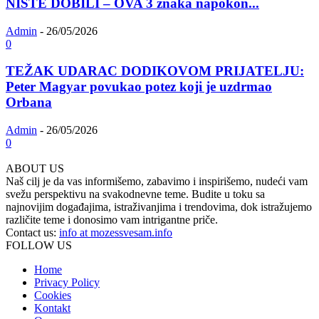
NISTE DOBILI – OVA 3 znaka napokon...
Admin
-
26/05/2026
0
TEŽAK UDARAC DODIKOVOM PRIJATELJU:
Peter Magyar povukao potez koji je uzdrmao
Orbana
Admin
-
26/05/2026
0
ABOUT US
Naš cilj je da vas informišemo, zabavimo i inspirišemo, nudeći vam
svežu perspektivu na svakodnevne teme. Budite u toku sa
najnovijim događajima, istraživanjima i trendovima, dok istražujemo
različite teme i donosimo vam intrigantne priče.
Contact us:
info at mozessvesam.info
FOLLOW US
Home
Privacy Policy
Cookies
Kontakt