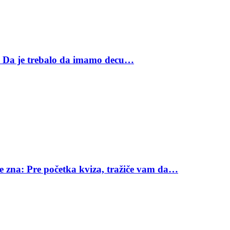
: Da je trebalo da imamo decu…
ne zna: Pre početka kviza, tražiče vam da…