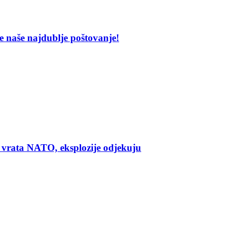
 naše najdublje poštovanje!
 vrata NATO, eksplozije odjekuju