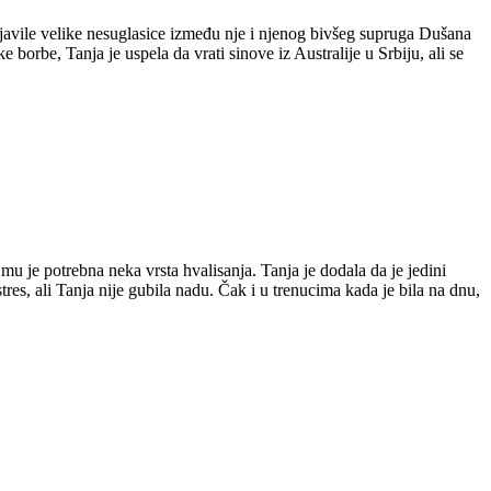
javile velike nesuglasice između nje i njenog bivšeg supruga Dušana
 borbe, Tanja je uspela da vrati sinove iz Australije u Srbiju, ali se
mu je potrebna neka vrsta hvalisanja. Tanja je dodala da je jedini
es, ali Tanja nije gubila nadu. Čak i u trenucima kada je bila na dnu,