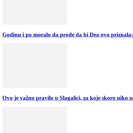
Godinu i po moralo da prođe da bi Dea ovo priznala
Ovo je važno pravilo u Slagalici, za koje skoro niko 