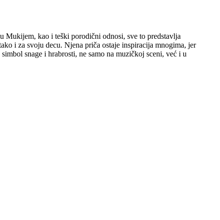
 Mukijem, kao i teški porodični odnosi, sve to predstavlja
ako i za svoju decu. Njena priča ostaje inspiracija mnogima, jer
 simbol snage i hrabrosti, ne samo na muzičkoj sceni, već i u