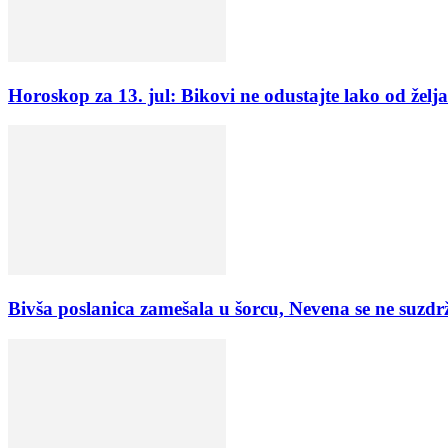
Horoskop za 13. jul: Bikovi ne odustajte lako od želja
Bivša poslanica zamešala u šorcu, Nevena se ne s