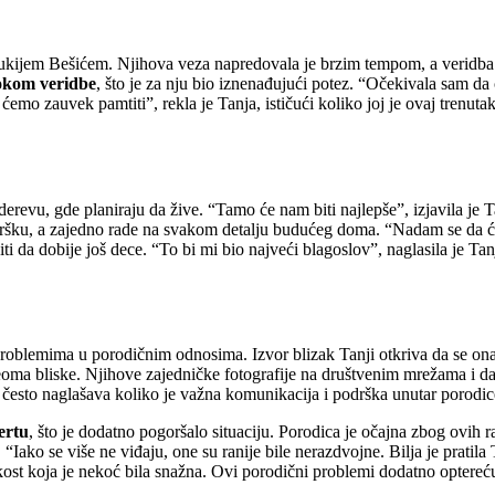
Mukijem Bešićem. Njihova veza napredovala je brzim tempom, a veridba 
tokom veridbe
, što je za nju bio iznenađujući potez. “Očekivala sam da ć
emo zauvek pamtiti”, rekla je Tanja, ističući koliko joj je ovaj trenut
vu, gde planiraju da žive. “Tamo će nam biti najlepše”, izjavila je Tanj
ršku, a zajedno rade na svakom detalju budućeg doma. “Nadam se da će 
 da dobije još dece. “To bi mi bio najveći blagoslov”, naglasila je Tan
 problemima u porodičnim odnosima. Izvor blizak Tanji otkriva da se on
veoma bliske. Njihove zajedničke fotografije na društvenim mrežama i dalj
, često naglašava koliko je važna komunikacija i podrška unutar porodic
ertu
, što je dodatno pogoršalo situaciju. Porodica je očajna zbog ovih ra
. “Iako se više ne viđaju, one su ranije bile nerazdvojne. Bilja je pratil
kost koja je nekoć bila snažna. Ovi porodični problemi dodatno optereću