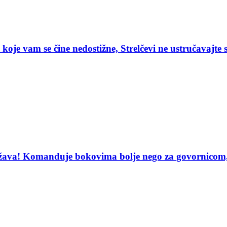
 koje vam se čine nedostižne, Strelčevi ne ustručavajte 
uzdržava! Komanduje bokovima bolje nego za govorni