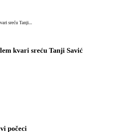
vari sreću Tanji...
blem kvari sreću Tanji Savić
vi počeci