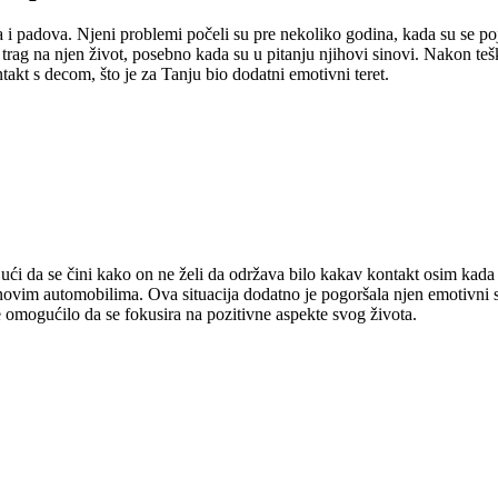
 i padova. Njeni problemi počeli su pre nekoliko godina, kada su se po
trag na njen život, posebno kada su u pitanju njihovi sinovi. Nakon teške
kt s decom, što je za Tanju bio dodatni emotivni teret.
ući da se čini kako on ne želi da održava bilo kakav kontakt osim kada 
ovim automobilima. Ova situacija dodatno je pogoršala njen emotivni str
 je omogućilo da se fokusira na pozitivne aspekte svog života.