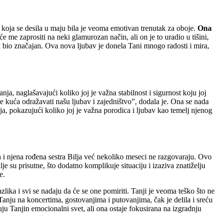
koja se desila u maju bila je veoma emotivan trenutak za oboje.
Ona
e me zaprositi na neki glamurozan način, ali on je to uradio u tišini,
ak bio značajan. Ova nova ljubav je donela Tani mnogo radosti i mira,
a, naglašavajući koliko joj je važna stabilnost i sigurnost koju joj
kuća odražavati našu ljubav i zajedništvo”, dodala je. Ona se nada
ja, pokazujući koliko joj je važna porodica i ljubav kao temelj njenog
a i njena rođena sestra Bilja već nekoliko meseci ne razgovaraju. Ovo
e su prisutne, što dodatno komplikuje situaciju i izaziva znatiželju
e.
zlika i svi se nadaju da će se one pomiriti. Tanji je veoma teško što ne
a Tanju na koncertima, gostovanjima i putovanjima, čak je delila i sreću
ju Tanjin emocionalni svet, ali ona ostaje fokusirana na izgradnju