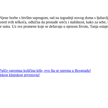
jene borbe s bivšim suprugom, rad na izgradnji novog doma s ljubavlju
red svih teškoća, odlučna da pronađe sreću i stabilnost, kako za sebe, t
je sutra. Uz sve promene koje se dešavaju u njenom životu, Tanja ostaje
 Pašće ogromna količina kiše, evo šta se sprema u Beogradu!
vetskog klupskog prvensvta!