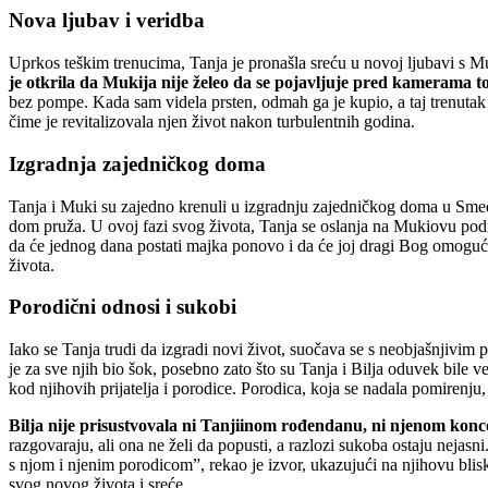
Nova ljubav i veridba
Uprkos teškim trenucima, Tanja je pronašla sreću u novoj ljubavi s 
je otkrila da Mukija nije želeo da se pojavljuje pred kamerama 
bez pompe. Kada sam videla prsten, odmah ga je kupio, a taj trenutak ć
čime je revitalizovala njen život nakon turbulentnih godina.
Izgradnja zajedničkog doma
Tanja i Muki su zajedno krenuli u izgradnju zajedničkog doma u Smedere
dom pruža. U ovoj fazi svog života, Tanja se oslanja na Mukiovu pod
da će jednog dana postati majka ponovo i da će joj dragi Bog omogućiti
života.
Porodični odnosi i sukobi
Iako se Tanja trudi da izgradi novi život, suočava se s neobjašnjivim
je za sve njih bio šok, posebno zato što su Tanja i Bilja oduvek bile 
kod njihovih prijatelja i porodice. Porodica, koja se nadala pomirenju
Bilja nije prisustvovala ni Tanjiinom rođendanu, ni njenom konc
razgovaraju, ali ona ne želi da popusti, a razlozi sukoba ostaju nejasni
s njom i njenim porodicom”, rekao je izvor, ukazujući na njihovu blis
svog novog života i sreće.