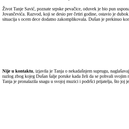
Život Tanje Savić, poznate srpske pevačice, oduvek je bio pun uspona
Jovančevića. Razvod, koji se desio pre četiri godine, ostavio je dubok 
situacija s ocem dece dodatno zakomplikovala. Dušan je prekinuo konta
Nije u kontaktu
, izjavila je Tanja o nekadašnjem suprugu, naglašavaj
razlog zbog kojeg Dušan šalje poruke kada želi da se pohvali svojim n
Tanja je pronalazila snagu u svojoj muzici i podršci prijatelja, što joj