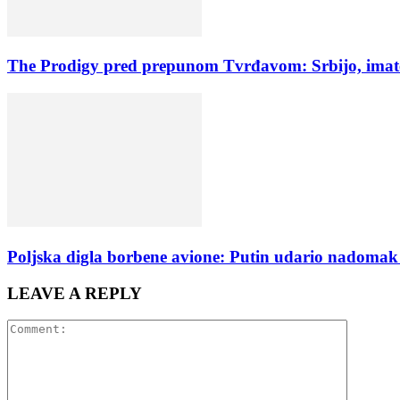
The Prodigy pred prepunom Tvrđavom: Srbijo, imate
Poljska digla borbene avione: Putin udario nadomak
LEAVE A REPLY