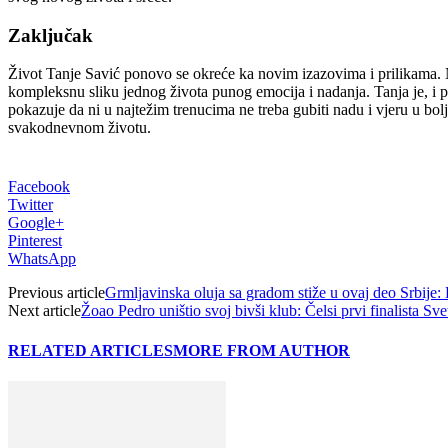
Zaključak
Život Tanje Savić ponovo se okreće ka novim izazovima i prilikama. N
kompleksnu sliku jednog života punog emocija i nadanja. Tanja je, i po
pokazuje da ni u najtežim trenucima ne treba gubiti nadu i vjeru u bol
svakodnevnom životu.
Facebook
Twitter
Google+
Pinterest
WhatsApp
Previous article
Grmljavinska oluja sa gradom stiže u ovaj deo Srbije:
Next article
Žoao Pedro uništio svoj bivši klub: Čelsi prvi finalista S
RELATED ARTICLES
MORE FROM AUTHOR