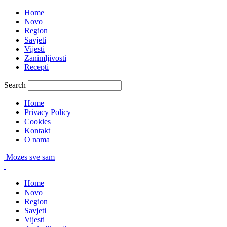
Home
Novo
Region
Savjeti
Vijesti
Zanimljivosti
Recepti
Search
Home
Privacy Policy
Cookies
Kontakt
O nama
Mozes sve sam
Home
Novo
Region
Savjeti
Vijesti