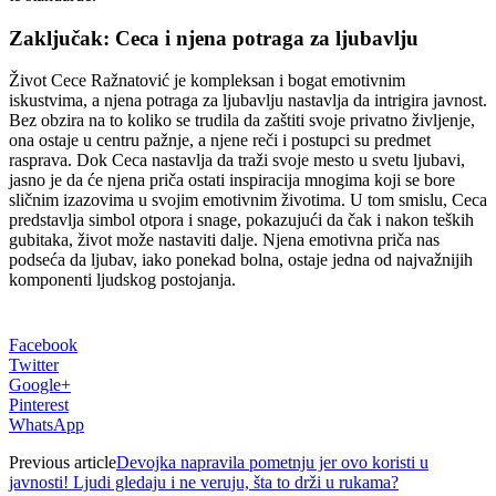
Zaključak: Ceca i njena potraga za ljubavlju
Život Cece Ražnatović je kompleksan i bogat emotivnim
iskustvima, a njena potraga za ljubavlju nastavlja da intrigira javnost.
Bez obzira na to koliko se trudila da zaštiti svoje privatno življenje,
ona ostaje u centru pažnje, a njene reči i postupci su predmet
rasprava. Dok Ceca nastavlja da traži svoje mesto u svetu ljubavi,
jasno je da će njena priča ostati inspiracija mnogima koji se bore
sličnim izazovima u svojim emotivnim životima. U tom smislu, Ceca
predstavlja simbol otpora i snage, pokazujući da čak i nakon teških
gubitaka, život može nastaviti dalje. Njena emotivna priča nas
podseća da ljubav, iako ponekad bolna, ostaje jedna od najvažnijih
komponenti ljudskog postojanja.
Facebook
Twitter
Google+
Pinterest
WhatsApp
Previous article
Devojka napravila pometnju jer ovo koristi u
javnosti! Ljudi gledaju i ne veruju, šta to drži u rukama?