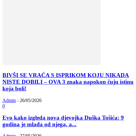
BIVŠI SE VRAĆA S ISPRIKOM KOJU NIKADA
NISTE DOBILI – OVA 3 znaka napokon čuju istinu
koja boli!
Admin
-
26/05/2026
0
Evo kako izgleda nova djevojka Duška Tošića: 9
godina je mlađa od njega, a...
Admin
-
27/05/2026