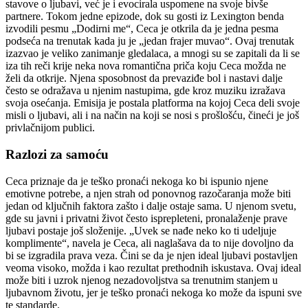
stavove o ljubavi, već je i evocirala uspomene na svoje bivše
partnere. Tokom jedne epizode, dok su gosti iz Lexington benda
izvodili pesmu „Dodirni me“, Ceca je otkrila da je jedna pesma
podseća na trenutak kada ju je „jedan frajer muvao“. Ovaj trenutak
izazvao je veliko zanimanje gledalaca, a mnogi su se zapitali da li se
iza tih reči krije neka nova romantična priča koju Ceca možda ne
želi da otkrije. Njena sposobnost da prevaziđe bol i nastavi dalje
često se odražava u njenim nastupima, gde kroz muziku izražava
svoja osećanja. Emisija je postala platforma na kojoj Ceca deli svoje
misli o ljubavi, ali i na način na koji se nosi s prošlošću, čineći je još
privlačnijom publici.
Razlozi za samoću
Ceca priznaje da je teško pronaći nekoga ko bi ispunio njene
emotivne potrebe, a njen strah od ponovnog razočaranja može biti
jedan od ključnih faktora zašto i dalje ostaje sama. U njenom svetu,
gde su javni i privatni život često isprepleteni, pronalaženje prave
ljubavi postaje još složenije. „Uvek se nađe neko ko ti udeljuje
komplimente“, navela je Ceca, ali naglašava da to nije dovoljno da
bi se izgradila prava veza. Čini se da je njen ideal ljubavi postavljen
veoma visoko, možda i kao rezultat prethodnih iskustava. Ovaj ideal
može biti i uzrok njenog nezadovoljstva sa trenutnim stanjem u
ljubavnom životu, jer je teško pronaći nekoga ko može da ispuni sve
te standarde.