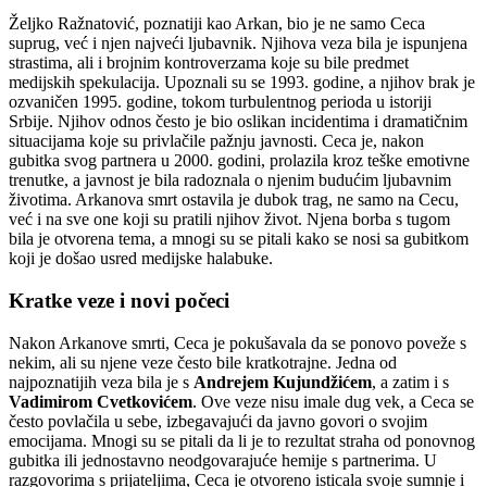
Željko Ražnatović, poznatiji kao Arkan, bio je ne samo Ceca
suprug, već i njen najveći ljubavnik. Njihova veza bila je ispunjena
strastima, ali i brojnim kontroverzama koje su bile predmet
medijskih spekulacija. Upoznali su se 1993. godine, a njihov brak je
ozvaničen 1995. godine, tokom turbulentnog perioda u istoriji
Srbije. Njihov odnos često je bio oslikan incidentima i dramatičnim
situacijama koje su privlačile pažnju javnosti. Ceca je, nakon
gubitka svog partnera u 2000. godini, prolazila kroz teške emotivne
trenutke, a javnost je bila radoznala o njenim budućim ljubavnim
životima. Arkanova smrt ostavila je dubok trag, ne samo na Cecu,
već i na sve one koji su pratili njihov život. Njena borba s tugom
bila je otvorena tema, a mnogi su se pitali kako se nosi sa gubitkom
koji je došao usred medijske halabuke.
Kratke veze i novi počeci
Nakon Arkanove smrti, Ceca je pokušavala da se ponovo poveže s
nekim, ali su njene veze često bile kratkotrajne. Jedna od
najpoznatijih veza bila je s
Andrejem Kujundžićem
, a zatim i s
Vadimirom Cvetkovićem
. Ove veze nisu imale dug vek, a Ceca se
često povlačila u sebe, izbegavajući da javno govori o svojim
emocijama. Mnogi su se pitali da li je to rezultat straha od ponovnog
gubitka ili jednostavno neodgovarajuće hemije s partnerima. U
razgovorima s prijateljima, Ceca je otvoreno isticala svoje sumnje i