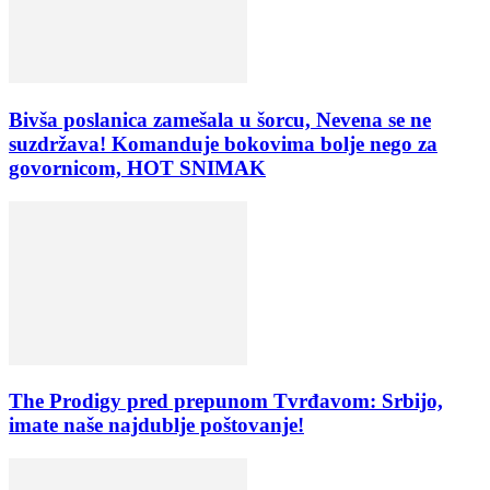
Bivša poslanica zamešala u šorcu, Nevena se ne
suzdržava! Komanduje bokovima bolje nego za
govornicom, HOT SNIMAK
The Prodigy pred prepunom Tvrđavom: Srbijo,
imate naše najdublje poštovanje!