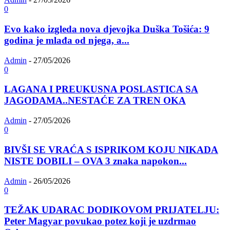
0
Evo kako izgleda nova djevojka Duška Tošića: 9
godina je mlađa od njega, a...
Admin
-
27/05/2026
0
LAGANA I PREUKUSNA POSLASTICA SA
JAGODAMA..NESTAĆE ZA TREN OKA
Admin
-
27/05/2026
0
BIVŠI SE VRAĆA S ISPRIKOM KOJU NIKADA
NISTE DOBILI – OVA 3 znaka napokon...
Admin
-
26/05/2026
0
TEŽAK UDARAC DODIKOVOM PRIJATELJU:
Peter Magyar povukao potez koji je uzdrmao