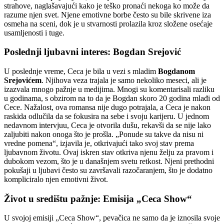
strahove, naglašavajući kako je teško pronaći nekoga ko može da
razume njen svet. Njene emotivne borbe često su bile skrivene iza
osmeha na sceni, dok je u stvarnosti prolazila kroz složene osećaje
usamljenosti i tuge.
Poslednji ljubavni interes: Bogdan Srejović
U poslednje vreme, Ceca je bila u vezi s mladim
Bogdanom
Srejovićem
. Njihova veza trajala je samo nekoliko meseci, ali je
izazvala mnogo pažnje u medijima. Mnogi su komentarisali razliku
u godinama, s obzirom na to da je Bogdan skoro 20 godina mlađi od
Cece. Nažalost, ova romansa nije dugo potrajala, a Ceca je nakon
raskida odlučila da se fokusira na sebe i svoju karijeru. U jednom
nedavnom intervjuu, Ceca je otvorila dušu, rekavši da se nije lako
zaljubiti nakon onoga što je prošla. „Ponude su takve da nisu ni
vredne pomena“, izjavila je, otkrivajući tako svoj stav prema
ljubavnom životu. Ovaj iskren stav otkriva njenu želju za pravom i
dubokom vezom, što je u današnjem svetu retkost. Njeni prethodni
pokušaji u ljubavi često su završavali razočaranjem, što je dodatno
kompliciralo njen emotivni život.
Život u središtu pažnje: Emisija „Ceca Show“
U svojoj emisiji „Ceca Show“, pevačica ne samo da je iznosila svoje