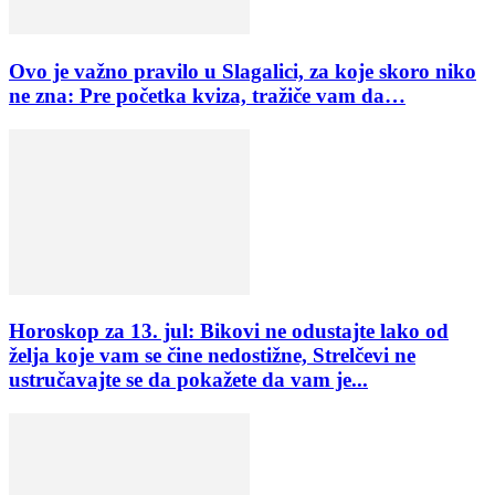
Ovo je važno pravilo u Slagalici, za koje skoro niko
ne zna: Pre početka kviza, tražiče vam da…
Horoskop za 13. jul: Bikovi ne odustajte lako od
želja koje vam se čine nedostižne, Strelčevi ne
ustručavajte se da pokažete da vam je...