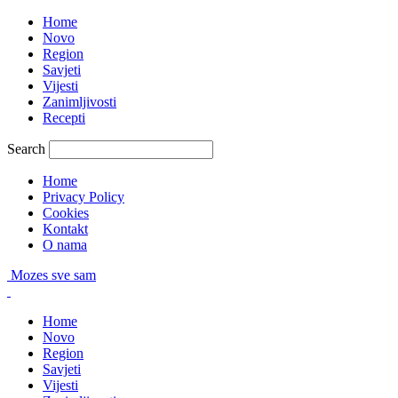
Home
Novo
Region
Savjeti
Vijesti
Zanimljivosti
Recepti
Search
Home
Privacy Policy
Cookies
Kontakt
O nama
Mozes sve sam
Home
Novo
Region
Savjeti
Vijesti