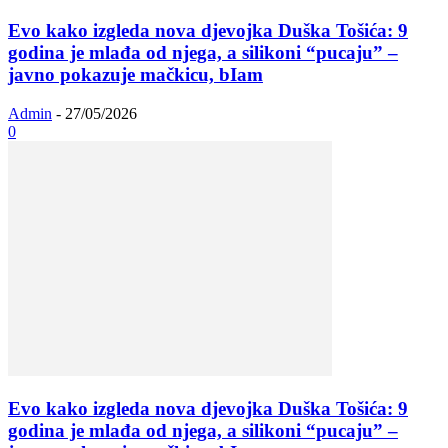
Evo kako izgleda nova djevojka Duška Tošića: 9
godina je mlađa od njega, a silikoni “pucaju” –
javno pokazuje mačkicu, bIam
Admin
-
27/05/2026
0
Evo kako izgleda nova djevojka Duška Tošića: 9
godina je mlađa od njega, a silikoni “pucaju” –