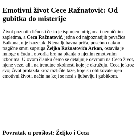
Emotivni život Cece Ražnatović: Od
gubitka do misterije
Život poznatih ličnosti često je ispunjen intrigama i neobičnim
zapletima, a
Ceca Ražnatović
, jedna od najpoznatijih pevačica
Balkana, nije izuzetak. Njena ljubavna priča, posebno nakon
tragične smrti supruga
Željka Ražnatovića Arkan
, ostavila je
mnoge u čudu i otvorila brojna pitanja o njenim emotivnim
izborima. U ovom članku ćemo se detaljnije osvrnuti na Ceco život,
njene veze, ali i na trenutne okolnosti koje je okružuju. Ceca je kroz
svoj život prolazila kroz različite faze, koje su oblikovale njen
emotivni život i način na koji se nosi s ljubavlju i gubitkom.
Povratak u prošlost: Željko i Ceca