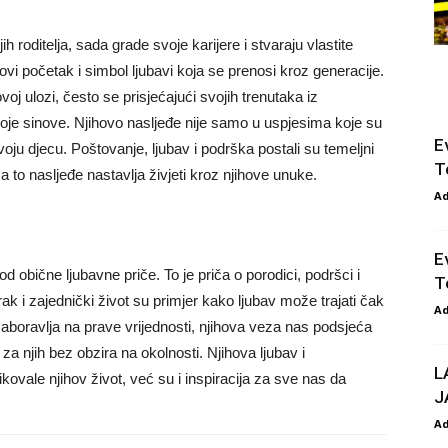
 roditelja, sada grade svoje karijere i stvaraju vlastite
ovi početak i simbol ljubavi koja se prenosi kroz generacije.
voj ulozi, često se prisjećajući svojih trenutaka iz
 svoje sinove. Njihovo nasljeđe nije samo u uspjesima koje su
E
svoju djecu.
Poštovanje, ljubav i podrška postali su temeljni
T
a to nasljeđe nastavlja živjeti kroz njihove unuke.
A
E
 obične ljubavne priče. To je priča o porodici, podršci i
T
rak i zajednički život su primjer kako ljubav može trajati čak
A
zaboravlja na prave vrijednosti, njihova veza nas podsjeća
se za njih bez obzira na okolnosti.
Njihova ljubav i
L
vale njihov život, već su i inspiracija za sve nas da
J
A