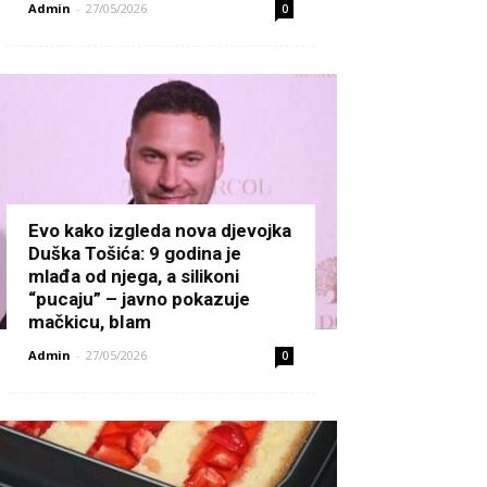
Admin
-
27/05/2026
0
Evo kako izgleda nova djevojka
Duška Tošića: 9 godina je
mlađa od njega, a silikoni
“pucaju” – javno pokazuje
mačkicu, bIam
Admin
-
27/05/2026
0