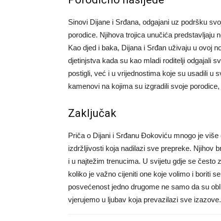
Sinovi Dijane i Srđana, odgajani uz podršku svojih
porodice. Njihova trojica unučića predstavljaju n
Kao djed i baka, Dijana i Srđan uživaju u ovoj no
djetinjstva kada su kao mladi roditelji odgajali
postigli, već i u vrijednostima koje su usadili u 
kamenovi na kojima su izgradili svoje porodice, 
Zaključak
Priča o Dijani i Srđanu Đokoviću mnogo je više od
izdržljivosti koja nadilazi sve prepreke. Njihov b
i u najtežim trenucima.
U svijetu gdje se često 
koliko je važno cijeniti one koje volimo i boriti 
posvećenost jedno drugome ne samo da su obliko
vjerujemo u ljubav koja prevazilazi sve izazove.