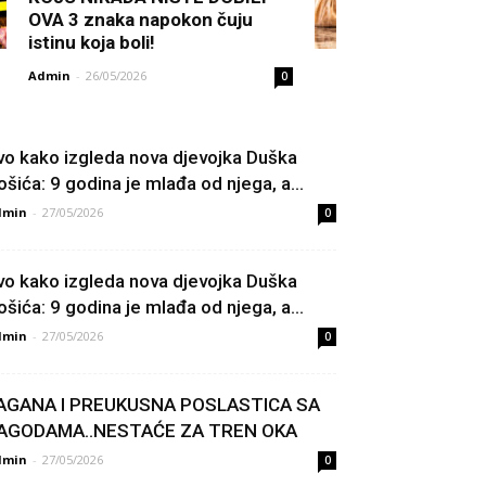
OVA 3 znaka napokon čuju
istinu koja boli!
Admin
-
26/05/2026
0
vo kako izgleda nova djevojka Duška
ošića: 9 godina je mlađa od njega, a...
dmin
-
27/05/2026
0
vo kako izgleda nova djevojka Duška
ošića: 9 godina je mlađa od njega, a...
dmin
-
27/05/2026
0
AGANA I PREUKUSNA POSLASTICA SA
AGODAMA..NESTAĆE ZA TREN OKA
dmin
-
27/05/2026
0