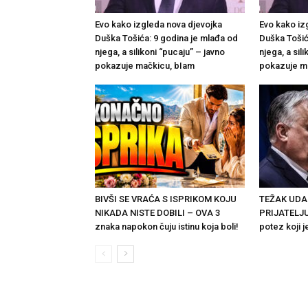
Evo kako izgleda nova djevojka
Evo kako iz
Duška Tošića: 9 godina je mlađa od
Duška Tošić
njega, a silikoni “pucaju” – javno
njega, a sil
pokazuje mačkicu, bIam
pokazuje m
BIVŠI SE VRAĆA S ISPRIKOM KOJU
TEŽAK UD
NIKADA NISTE DOBILI – OVA 3
PRIJATELJU
znaka napokon čuju istinu koja boli!
potez koji 