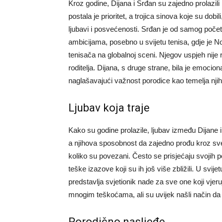
Kroz godine, Dijana i Srđan su zajedno prolazili
postala je prioritet, a trojica sinova koje su dob
ljubavi i posvećenosti.
Srđan je od samog početk
ambicijama, posebno u svijetu tenisa, gdje je N
tenisača na globalnoj sceni. Njegov uspjeh nije
roditelja.
Dijana, s druge strane, bila je emociona
naglašavajući važnost porodice kao temelja nji
Ljubav koja traje
Kako su godine prolazile, ljubav između Dijane i
a njihova sposobnost da zajedno prođu kroz sve i
koliko su povezani.
Često se prisjećaju svojih po
teške izazove koji su ih još više zbližili. U svi
predstavlja svjetionik nade za sve one koji vjeru
mnogim teškoćama, ali su uvijek našli način da 
Porodično nasljeđe