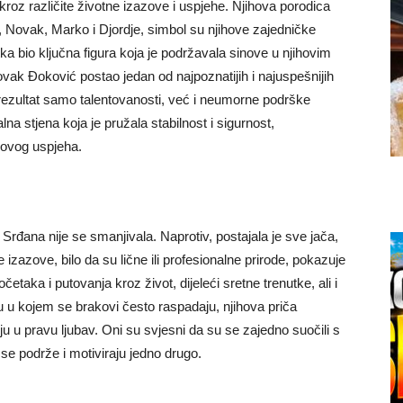
 kroz različite životne izazove i uspjehe. Njihova porodica
ili, Novak, Marko i Djordje, simbol su njihove zajedničke
a bio ključna figura koja je podržavala sinove u njihovim
ovak Đoković postao jedan od najpoznatijih i najuspešnijih
 rezultat samo talentovanosti, već i neumorne podrške
lna stjena koja je pružala stabilnost i sigurnost,
hovog uspjeha.
 Srđana nije se smanjivala. Naprotiv, postajala je sve jača,
zazove, bilo da su lične ili profesionalne prirode, pokazuje
četaka i putovanja kroz život, dijeleći sretne trenutke, ali i
jetu u kojem se brakovi često raspadaju, njihova priča
ju u pravu ljubav.
Oni su svjesni da su se zajedno suočili s
se podrže i motiviraju jedno drugo.