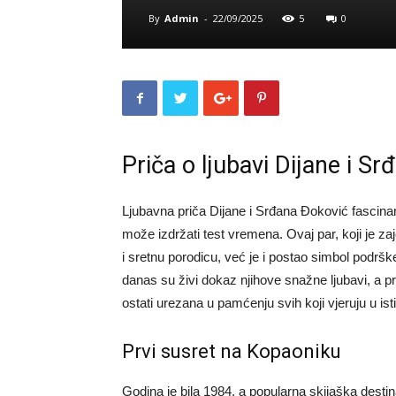
By
Admin
-
22/09/2025
5
0
Priča o ljubavi Dijane i S
Ljubavna priča Dijane i Srđana Đoković fascinantn
može izdržati test vremena. Ovaj par, koji je zaj
i sretnu porodicu, već je i postao simbol podršk
danas su živi dokaz njihove snažne ljubavi, a p
ostati urezana u pamćenju svih koji vjeruju u ist
Prvi susret na Kopaoniku
Godina je bila 1984, a popularna skijaška desti