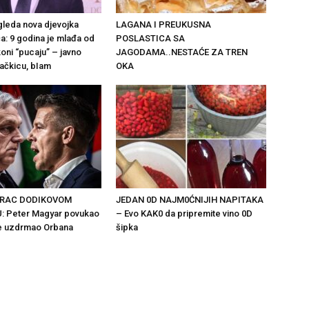
gleda nova djevojka
LAGANA I PREUKUSNA
a: 9 godina je mlađa od
POSLASTICA SA
ikoni “pucaju” – javno
JAGODAMA..NESTAĆE ZA TREN
ačkicu, bIam
OKA
ARAC DODIKOVOM
JEDAN 0D NAJM0ĆNIJIH NAPITAKA
: Peter Magyar povukao
– Evo KAK0 da pripremite vino 0D
je uzdrmao Orbana
šipka