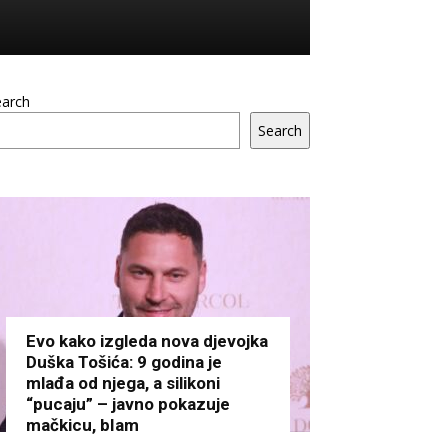
earch
Search
Evo kako izgleda nova djevojka
Duška Tošića: 9 godina je
mlađa od njega, a silikoni
“pucaju” – javno pokazuje
mačkicu, bIam