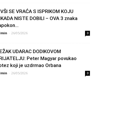
IVŠI SE VRAĆA S ISPRIKOM KOJU
IKADA NISTE DOBILI – OVA 3 znaka
apokon...
dmin
-
26/05/2026
0
EŽAK UDARAC DODIKOVOM
RIJATELJU: Peter Magyar povukao
otez koji je uzdrmao Orbana
dmin
-
26/05/2026
0