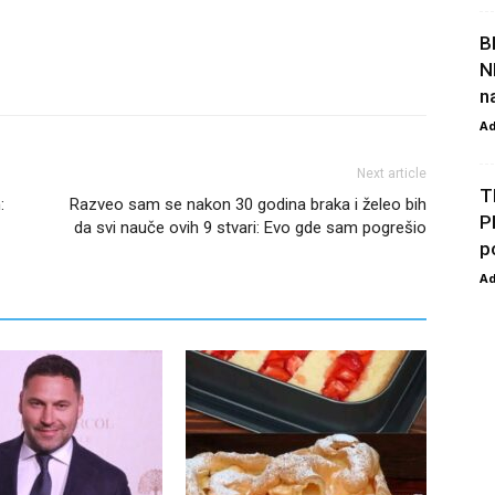
B
N
n
A
Next article
T
:
Razveo sam se nakon 30 godina braka i želeo bih
P
da svi nauče ovih 9 stvari: Evo gde sam pogrešio
p
A