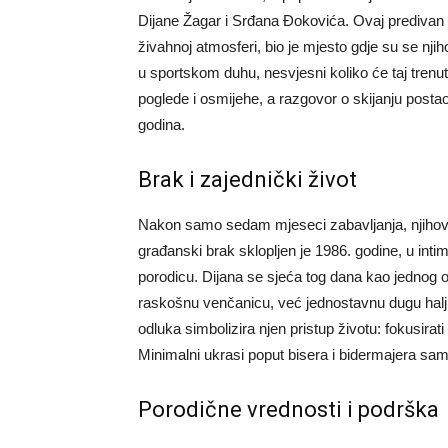
Dijane Žagar i Srđana Đokovića. Ovaj predivan s
živahnoj atmosferi, bio je mjesto gdje su se njih
u sportskom duhu, nesvjesni koliko će taj trenut
poglede i osmijehe, a razgovor o skijanju posta
godina.
Brak i zajednički život
Nakon samo sedam mjeseci zabavljanja, njihova 
građanski brak sklopljen je 1986. godine, u intim
porodicu. Dijana se sjeća tog dana kao jednog od
raskošnu venčanicu, već jednostavnu dugu halji
odluka simbolizira njen pristup životu: fokusirat
Minimalni ukrasi poput bisera i bidermajera sam
Porodične vrednosti i podrška