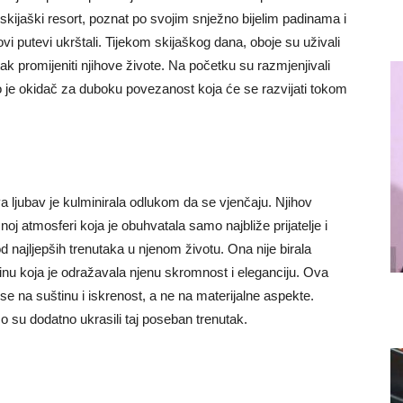
kijaški resort, poznat po svojim snježno bijelim padinama i
ovi putevi ukrštali. Tijekom skijaškog dana, oboje su uživali
ak promijeniti njihove živote. Na početku su razmjenjivali
o je okidač za duboku povezanost koja će se razvijati tokom
ljubav je kulminirala odlukom da se vjenčaju. Njihov
noj atmosferi koja je obuhvatala samo najbliže prijatelje i
 najljepših trenutaka u njenom životu. Ona nije birala
nu koja je odražavala njenu skromnost i eleganciju. Ova
i se na suštinu i iskrenost, a ne na materijalne aspekte.
o su dodatno ukrasili taj poseban trenutak.