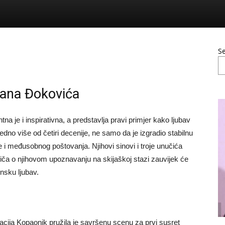
S
rđana Đokovića
a je i inspirativna, a predstavlja pravi primjer kako ljubav
edno više od četiri decenije, ne samo da je izgradio stabilnu
e i međusobnog poštovanja. Njihovi sinovi i troje unučića
riča o njihovom upoznavanju na skijaškoj stazi zauvijek će
insku ljubav.
nacija Kopaonik pružila je savršenu scenu za prvi susret