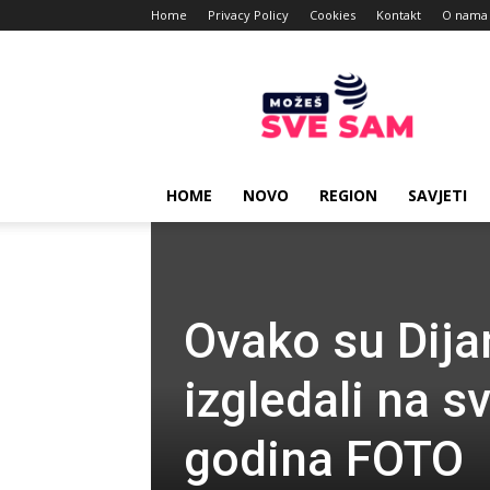
Home
Privacy Policy
Cookies
Kontakt
O nama
Mozes
sve
sam
HOME
NOVO
REGION
SAVJETI
Ovako su Dija
izgledali na 
godina FOTO