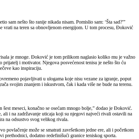
tio sam nešto što ranije nikada nisam. Pomislio sam: ‘Šta sad?'”
a se vrati na teren sa obnovljenom energijom. U tom procesu, Đoković
risala je mnoge.
Đoković je tom prilikom naglasio koliko mu je važno
o prijatelj i motivator.
Njegova posvećenost tenisu je nešto što ću
ečeve kao inspiraciju.
ovremeno pojavljivati u ulogama koje nisu vezane za igranje, poput
grača svojim znanjem i iskustvom, čak i kada više ne bude na terenu.
on šest meseci, konačno se osećam mnogo bolje,” dodao je Đoković.
ali i na zadržavanje uticaja koji su njegovi najveći rivali ostavili na
ira na odsustvo svog velikog rivala.
lovo povlačenje može se smatrati završetkom jedne ere, ali i početkom
ovi prethodnici, dodatno redefinišući granice teniskog sporta.