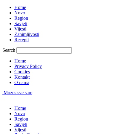
Home
Novo
Region
Savjeti
Vijesti
Zanimljivosti
Recepti
Search
Home
Privacy Policy
Cookies
Kontakt
O nama
Mozes sve sam
Home
Novo
Region
Savjeti
Vijesti