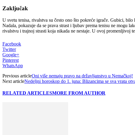
Zaključak
U svetu tenisa, rivalstva su često ono što pokreće igrače. Gubici, bil
Nadala, pokazuje da se prava strast i ljubav prema tenisu ne mogu lak
rivalstvu i trajnoj strasti koja nikada ne nestaje. U ovoj promenljivoj 
Facebook
Twitter
Google+
Pinterest
WhatsApp
Previous article
Oni više nemaju pravo na državljanstvo u Nemačkoj!
Next article
Nedeljni horoskop do 1. juna: Blizancima se sva vrata otva
RELATED ARTICLES
MORE FROM AUTHOR