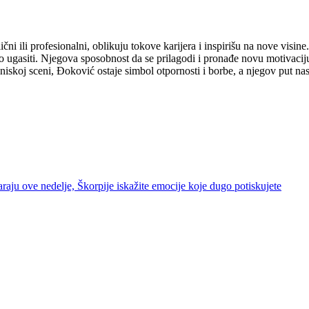
o lični ili profesionalni, oblikuju tokove karijera i inspirišu na nove v
o ugasiti.
Njegova sposobnost da se prilagodi i pronađe novu motivaciju
teniskoj sceni, Đoković ostaje simbol otpornosti i borbe, a njegov put nast
raju ove nedelje, Škorpije iskažite emocije koje dugo potiskujete