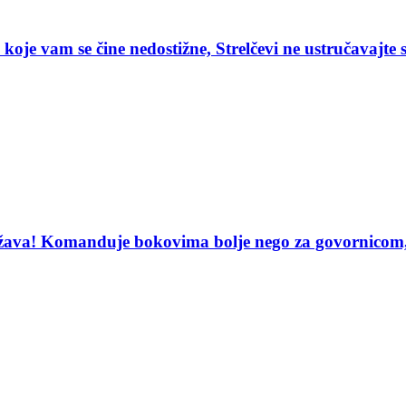
 koje vam se čine nedostižne, Strelčevi ne ustručavajte 
uzdržava! Komanduje bokovima bolje nego za govorni