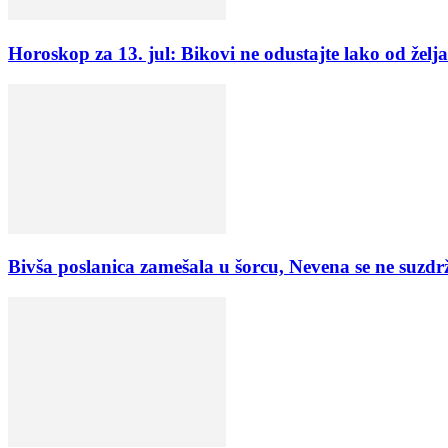
Horoskop za 13. jul: Bikovi ne odustajte lako od želja
Bivša poslanica zamešala u šorcu, Nevena se ne s