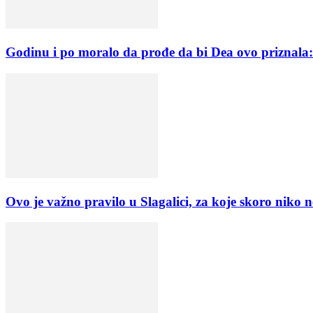
Godinu i po moralo da prođe da bi Dea ovo priznala
Ovo je važno pravilo u Slagalici, za koje skoro niko 