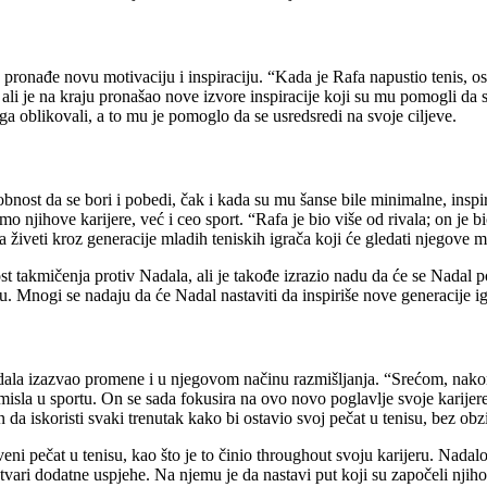
ronađe novu motivaciju i inspiraciju. “Kada je Rafa napustio tenis, ose
 ali je na kraju pronašao nove izvore inspiracije koji su mu pomogli d
u ga oblikovali, a to mu je pomoglo da se usredsredi na svoje ciljeve.
obnost da se bori i pobedi, čak i kada su mu šanse bile minimalne, inspi
mo njihove karijere, već i ceo sport. “Rafa je bio više od rivala; on je bi
živeti kroz generacije mladih teniskih igrača koji će gledati njegove m
takmičenja protiv Nadala, ali je takođe izrazio nadu da će se Nadal p
u. Mnogi se nadaju da će Nadal nastaviti da inspiriše nove generacije i
Nadala izazvao promene i u njegovom načinu razmišljanja. “Srećom, nak
misla u sportu.
On se sada fokusira na ovo novo poglavlje svoje karijere, 
da iskoristi svaki trenutak kako bi ostavio svoj pečat u tenisu, bez obz
eni pečat u tenisu, kao što je to činio throughout svoju karijeru. Nada
ostvari dodatne uspjehe. Na njemu je da nastavi put koji su započeli njih