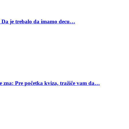
: Da je trebalo da imamo decu…
ne zna: Pre početka kviza, tražiče vam da…