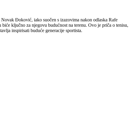
isine. Novak Đoković, iako suočen s izazovima nakon odlaska Rafe
 biće ključno za njegovu budućnost na terenu. Ovo je priča o tenisu,
avlja inspirisati buduće generacije sportista.