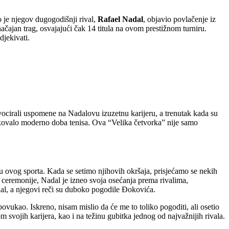
o je njegov dugogodišnji rival,
Rafael Nadal
, objavio povlačenje iz
ačajan trag, osvajajući čak 14 titula na ovom prestižnom turniru.
djekivati.
ocirali uspomene na Nadalovu izuzetnu karijeru, a trenutak kada su
blikovalo moderno doba tenisa. Ova “Velika četvorka” nije samo
iju ovog sporta. Kada se setimo njihovih okršaja, prisjećamo se nekih
e ceremonije, Nadal je izneo svoja osećanja prema rivalima,
dal, a njegovi reči su duboko pogodile Đokovića.
vukao. Iskreno, nisam mislio da će me to toliko pogoditi, ali osetio
vojih karijera, kao i na težinu gubitka jednog od najvažnijih rivala.