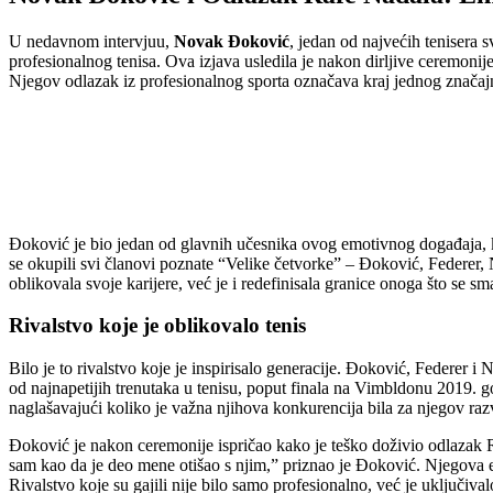
U nedavnom intervjuu,
Novak Đoković
, jedan od najvećih tenisera 
profesionalnog tenisa. Ova izjava usledila je nakon dirljive ceremoni
Njegov odlazak iz profesionalnog sporta označava kraj jednog značajnog p
Đoković je bio jedan od glavnih učesnika ovog emotivnog događaja, k
se okupili svi članovi poznate “Velike četvorke” – Đoković, Federer, 
oblikovala svoje karijere, već je i redefinisala granice onoga što se 
Rivalstvo koje je oblikovalo tenis
Bilo je to rivalstvo koje je inspirisalo generacije. Đoković, Federer i
od najnapetijih trenutaka u tenisu, poput finala na Vimbldonu 2019. g
naglašavajući koliko je važna njihova konkurencija bila za njegov ra
Đoković je nakon ceremonije ispričao kako je teško doživio odlazak R
sam kao da je deo mene otišao s njim,” priznao je Đoković. Njegova e
Rivalstvo koje su gajili nije bilo samo profesionalno, već je uključivalo