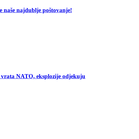
 naše najdublje poštovanje!
 vrata NATO, eksplozije odjekuju