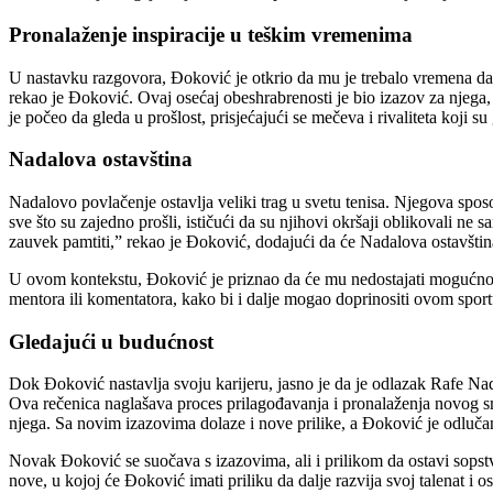
Pronalaženje inspiracije u teškim vremenima
U nastavku razgovora, Đoković je otkrio da mu je trebalo vremena da p
rekao je Đoković. Ovaj osećaj obeshrabrenosti je bio izazov za njega,
je počeo da gleda u prošlost, prisjećajući se mečeva i rivaliteta koji s
Nadalova ostavština
Nadalovo povlačenje ostavlja veliki trag u svetu tenisa. Njegova spos
sve što su zajedno prošli, ističući da su njihovi okršaji oblikovali ne sa
zauvek pamtiti,” rekao je Đoković, dodajući da će Nadalova ostavština 
U ovom kontekstu, Đoković je priznao da će mu nedostajati mogućnost 
mentora ili komentatora, kako bi i dalje mogao doprinositi ovom sport
Gledajući u budućnost
Dok Đoković nastavlja svoju karijeru, jasno je da je odlazak Rafe 
Ova rečenica naglašava proces prilagođavanja i pronalaženja novog s
njega.
Sa novim izazovima dolaze i nove prilike, a Đoković je odlučan 
Novak Đoković se suočava s izazovima, ali i prilikom da ostavi sopstv
nove, u kojoj će Đoković imati priliku da dalje razvija svoj talenat i 