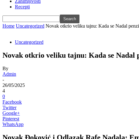
Zanimljivosti
Recepti
Home
Uncategorized
Novak otkrio veliku tajnu: Kada se Nadal pen
Uncategorized
Novak otkrio veliku tajnu: Kada se Nadal
By
Admin
-
26/05/2025
4
0
Facebook
Twitter
Google+
Pinterest
WhatsApp
Novak Đoković i Odlazak Rafe Nadala: Em