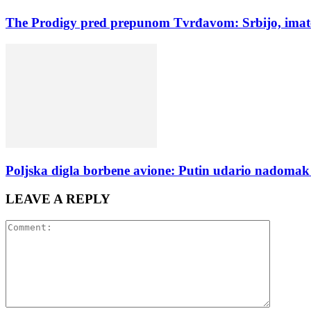
The Prodigy pred prepunom Tvrđavom: Srbijo, imate
Poljska digla borbene avione: Putin udario nadomak
LEAVE A REPLY