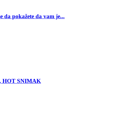
se da pokažete da vam je...
com, HOT SNIMAK