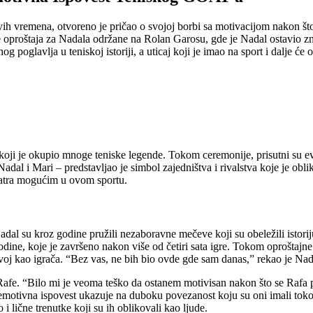
svih vremena, otvoreno je pričao o svojoj borbi sa motivacijom nakon št
je oproštaja za Nadala održane na Rolan Garosu, gde je Nadal ostavio zn
oglavlja u teniskoj istoriji, a uticaj koji je imao na sport i dalje će o
oji je okupio mnoge teniske legende. Tokom ceremonije, prisutni su ev
Nadal i Mari – predstavljao je simbol zajedništva i rivalstva koje je o
smatra mogućim u ovom sportu.
 Nadal su kroz godine pružili nezaboravne mečeve koji su obeležili istor
odine, koje je završeno nakon više od četiri sata igre. Tokom oproštajn
zvoj kao igrača. “Bez vas, ne bih bio ovde gde sam danas,” rekao je Na
afe. “Bilo mi je veoma teško da ostanem motivisan nakon što se Rafa po
motivna ispovest ukazuje na duboku povezanost koju su oni imali tokom s
 i lične trenutke koji su ih oblikovali kao ljude.