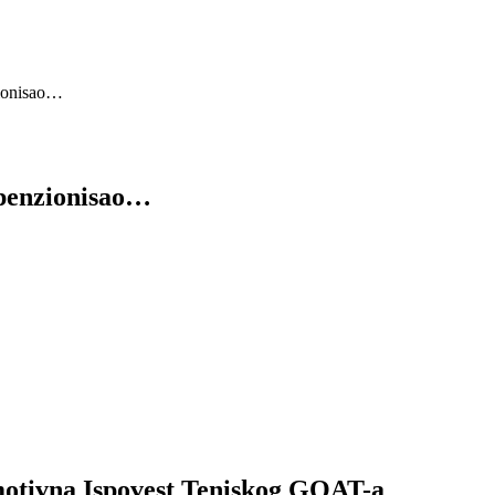
zionisao…
 penzionisao…
otivna Ispovest Teniskog GOAT-a