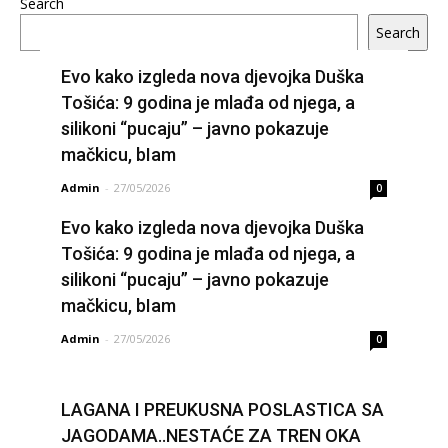
Search
Search
Evo kako izgleda nova djevojka Duška
Tošića: 9 godina je mlađa od njega, a
silikoni “pucaju” – javno pokazuje
mačkicu, bIam
Admin
-
27/05/2026
0
Evo kako izgleda nova djevojka Duška
Tošića: 9 godina je mlađa od njega, a
silikoni “pucaju” – javno pokazuje
mačkicu, bIam
Admin
-
27/05/2026
0
LAGANA I PREUKUSNA POSLASTICA SA
JAGODAMA..NESTAĆE ZA TREN OKA