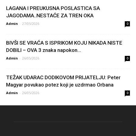
LAGANA I PREUKUSNA POSLASTICA SA
JAGODAMA..NESTAĆE ZA TREN OKA
Admin
-
27/05/2026
0
BIVŠI SE VRAĆA S ISPRIKOM KOJU NIKADA NISTE
DOBILI – OVA 3 znaka napokon...
Admin
-
26/05/2026
0
TEŽAK UDARAC DODIKOVOM PRIJATELJU: Peter
Magyar povukao potez koji je uzdrmao Orbana
Admin
-
26/05/2026
0