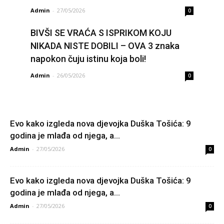
Admin
-
27/05/2026
0
BIVŠI SE VRAĆA S ISPRIKOM KOJU
NIKADA NISTE DOBILI – OVA 3 znaka
napokon čuju istinu koja boli!
Admin
-
26/05/2026
0
Evo kako izgleda nova djevojka Duška Tošića: 9
godina je mlađa od njega, a...
Admin
-
27/05/2026
0
Evo kako izgleda nova djevojka Duška Tošića: 9
godina je mlađa od njega, a...
Admin
-
27/05/2026
0