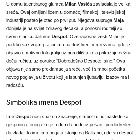
U domu talentiranog glumca
Milan Vasića
zavladala je velika
sreća. Ovaj omiljeni licem u domaćoj filmskoj i televizijskoj
industriji postao je otac po prvi put. Njegova supruga
Maja
donijela je na svijet zdravog dečaka, a ponosni roditelji su
svom sinčiću dali ime
Despot
. Ove radosne vesti Milan je
podelio sa svojim pratiocima na društvenim mrežama, gde je
objavio emotivnu fotografiju iz porodilišta koja prikazuje nežnu
dečju ručicu, uz poruku: “Dobrodošao Despote, sine.” Ova
objava nije samo proklamacija sreće, već i simbol početka
novog poglavlja u životu koji je ispunjen ljubavlju, izazovima i
radošću.
Simbolika imena Despot
Ime
Despot
nosi snažno značenje, simbolizujući naslednika,
gospodina, onoga ko je rođen da bude uspešan i predodređen
da vlada. To ime ima bogatu istoriju na Balkanu, gde su despot