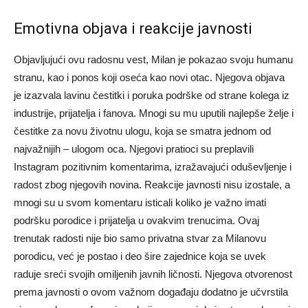
Emotivna objava i reakcije javnosti
Objavljujući ovu radosnu vest, Milan je pokazao svoju humanu
stranu, kao i ponos koji oseća kao novi otac. Njegova objava
je izazvala lavinu čestitki i poruka podrške od strane kolega iz
industrije, prijatelja i fanova.
Mnogi su mu uputili najlepše želje i
čestitke za novu životnu ulogu, koja se smatra jednom od
najvažnijih – ulogom oca. Njegovi pratioci su preplavili
Instagram pozitivnim komentarima, izražavajući oduševljenje i
radost zbog njegovih novina.
Reakcije javnosti nisu izostale, a
mnogi su u svom komentaru isticali koliko je važno imati
podršku porodice i prijatelja u ovakvim trenucima. Ovaj
trenutak radosti nije bio samo privatna stvar za Milanovu
porodicu, već je postao i deo šire zajednice koja se uvek
raduje sreći svojih omiljenih javnih ličnosti.
Njegova otvorenost
prema javnosti o ovom važnom događaju dodatno je učvrstila