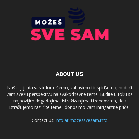
ABOUT US
Naš cilj je da vas informišemo, zabavimo i inspirišemo, nudeći
vam svežu perspektivu na svakodnevne teme. Budite u toku sa
najnovijim događajima, istraživanjima i trendovima, dok
istražujemo različite teme i donosimo vam intrigantne priče.
Contact us:
info at mozessvesam.info