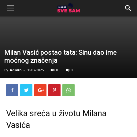
Milan Vasić postao tata: Sinu dao ime
moćnog značenja
By
Admin
-
30/07/2025
8
0
Velika sreća u životu Milana
Vasića