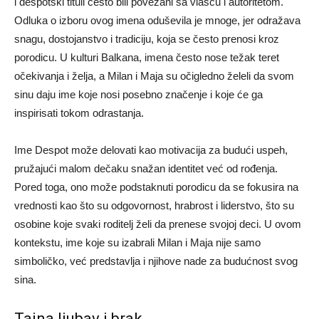
i despotski tituli često bili povezani sa vlašću i autoritetom.
Odluka o izboru ovog imena oduševila je mnoge, jer odražava
snagu, dostojanstvo i tradiciju, koja se često prenosi kroz
porodicu. U kulturi Balkana, imena često nose težak teret
očekivanja i želja, a Milan i Maja su očigledno želeli da svom
sinu daju ime koje nosi posebno značenje i koje će ga
inspirisati tokom odrastanja.
Ime Despot može delovati kao motivacija za budući uspeh,
pružajući malom dečaku snažan identitet već od rođenja.
Pored toga, ono može podstaknuti porodicu da se fokusira na
vrednosti kao što su odgovornost, hrabrost i liderstvo, što su
osobine koje svaki roditelj želi da prenese svojoj deci. U ovom
kontekstu, ime koje su izabrali Milan i Maja nije samo
simboličko, već predstavlja i njihove nade za budućnost svog
sina.
Tajna ljubav i brak