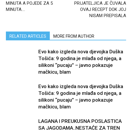
MINUTA A POJEDE ZA 5
PRIJATELJICA JE ČUVALA
MINUTA….
OVAJ RECEPT DOK JOJ
NISAM PREPISALA
RELATED ARTICLES
MORE FROM AUTHOR
Evo kako izgleda nova djevojka Duška
Tošića: 9 godina je mlađa od njega, a
silikoni “pucaju” – javno pokazuje
mačkicu, bIam
Evo kako izgleda nova djevojka Duška
Tošića: 9 godina je mlađa od njega, a
silikoni “pucaju” – javno pokazuje
mačkicu, bIam
LAGANA I PREUKUSNA POSLASTICA
SA JAGODAMA..NESTAĆE ZA TREN