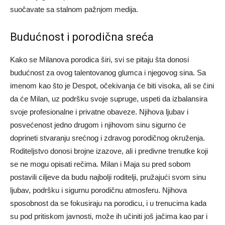
suočavate sa stalnom pažnjom medija.
Budućnost i porodična sreća
Kako se Milanova porodica širi, svi se pitaju šta donosi
budućnost za ovog talentovanog glumca i njegovog sina. Sa
imenom kao što je Despot, očekivanja će biti visoka, ali se čini
da će Milan, uz podršku svoje supruge, uspeti da izbalansira
svoje profesionalne i privatne obaveze.
Njihova ljubav i
posvećenost jedno drugom i njihovom sinu sigurno će
doprineti stvaranju srećnog i zdravog porodičnog okruženja.
Roditeljstvo donosi brojne izazove, ali i predivne trenutke koji
se ne mogu opisati rečima. Milan i Maja su pred sobom
postavili ciljeve da budu najbolji roditelji, pružajući svom sinu
ljubav, podršku i sigurnu porodičnu atmosferu.
Njihova
sposobnost da se fokusiraju na porodicu, i u trenucima kada
su pod pritiskom javnosti, može ih učiniti još jačima kao par i