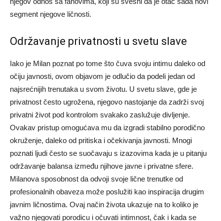
njegov odnos sa fanovima, koji su svesni da je otac sada novi
segment njegove ličnosti.
Održavanje privatnosti u svetu slave
Iako je Milan poznat po tome što čuva svoju intimu daleko od
očiju javnosti, ovom objavom je odlučio da podeli jedan od
najsrećnijih trenutaka u svom životu. U svetu slave, gde je
privatnost često ugrožena, njegovo nastojanje da zadrži svoj
privatni život pod kontrolom svakako zaslužuje divljenje.
Ovakav pristup omogućava mu da izgradi stabilno porodično
okruženje, daleko od pritiska i očekivanja javnosti.
Mnogi
poznati ljudi često se suočavaju s izazovima kada je u pitanju
održavanje balansa između njihove javne i privatne sfere.
Milanova sposobnost da odvoji svoje lične trenutke od
profesionalnih obaveza može poslužiti kao inspiracija drugim
javnim ličnostima.
Ovaj način života ukazuje na to koliko je
važno njegovati porodicu i očuvati intimnost, čak i kada se