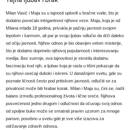
Milan Vasić i Maja su u tajnosti uplovili u bračne vode, što je
dodatno povećalo intrigantnost njihove veze. Maja, koja je od
Milana mlađa 18 godina, privukla je pažnju javnosti svojom
lepotom i šarmom, ali par je svoju ljubav odlučio da drži daleko
od očiju javnosti. Njihov odnos je bio obavijen velom misterije,
što je dodatno doprinelo njihovoj popularnosti i interesovanju
medija. Bez sumnje, ova tajnovitost je stvorila dodatnu
fascinaciju kod njih, a ljubav koja je rasla u tišini pokazuje da
su njihovi osećaji duboki i iskreni. U današnjem svetu, gde su
poznate ličnosti često pod pritiskom javnosti, odlučiti se za
privatnost može biti hrabar korak. Milan i Maja su, čini se, našli
balans između profesionalnog života i lične sreće. Njihova
posvećenost jedno drugom i odlučnost da očuvaju svoj odnos
od spoljne buke može se smatrati pravim uzorom za mnoge
parove, posebno u svetu gde je sve više izazova za
održavanje zdravih odnosa.