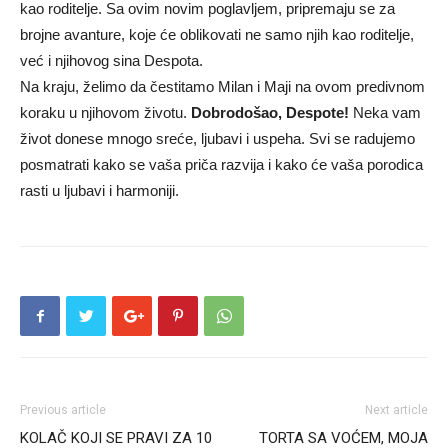
kao roditelje. Sa ovim novim poglavljem, pripremaju se za
brojne avanture, koje će oblikovati ne samo njih kao roditelje,
već i njihovog sina Despota.
Na kraju, želimo da čestitamo Milan i Maji na ovom predivnom
koraku u njihovom životu.
Dobrodošao, Despote!
Neka vam
život donese mnogo sreće, ljubavi i uspeha. Svi se radujemo
posmatrati kako se vaša priča razvija i kako će vaša porodica
rasti u ljubavi i harmoniji.
Previous article
Next article
KOLAČ KOJI SE PRAVI ZA 10
TORTA SA VOĆEM, MOJA