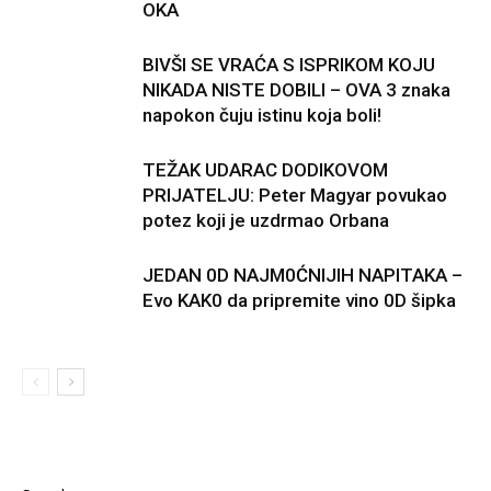
OKA
BIVŠI SE VRAĆA S ISPRIKOM KOJU
NIKADA NISTE DOBILI – OVA 3 znaka
napokon čuju istinu koja boli!
TEŽAK UDARAC DODIKOVOM
PRIJATELJU: Peter Magyar povukao
potez koji je uzdrmao Orbana
JEDAN 0D NAJM0ĆNIJIH NAPITAKA –
Evo KAK0 da pripremite vino 0D šipka