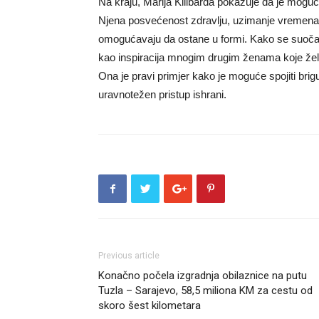
Na kraju, Marija Kilibarda pokazuje da je moguć
Njena posvećenost zdravlju, uzimanje vremena za 
omogućavaju da ostane u formi. Kako se suočav
kao inspiracija mnogim drugim ženama koje žele
Ona je pravi primjer kako je moguće spojiti brigu
uravnotežen pristup ishrani.
Previous article
Konačno počela izgradnja obilaznice na putu
Tuzla – Sarajevo, 58,5 miliona KM za cestu od
skoro šest kilometara