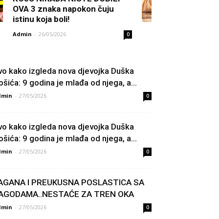
OVA 3 znaka napokon čuju
istinu koja boli!
Admin
-
26/05/2026
0
vo kako izgleda nova djevojka Duška
ošića: 9 godina je mlađa od njega, a...
dmin
-
27/05/2026
0
vo kako izgleda nova djevojka Duška
ošića: 9 godina je mlađa od njega, a...
dmin
-
27/05/2026
0
AGANA I PREUKUSNA POSLASTICA SA
AGODAMA..NESTAĆE ZA TREN OKA
dmin
-
27/05/2026
0