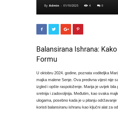
By
Admin
-
01/10/2025
4
0
Balansirana Ishrana: Kako
Formu
U oktobru 2024. godine, poznata voditeljka Marij
majka malene Senje. Ova predivna vijest nije sam
izgled i opšte raspoloženje. Marija je uvijek bila
sretnija i zadovoljnija. Međutim, kao svaka maj
ulogama, posebno kada je u pitanju održavanje
koristi balansiranu ishranu kao ključni alat za o