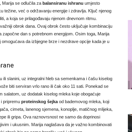
 Marija se odlučila za
balansiranu ishranu
umjesto
ku težine, već o održavanju energije i zdravlja. Ključ njenog
editi, a koja se prilagođavaju njenom dnevnom ritmu.
važniji obrok dana. Ovaj obrok često uključuje kombinaciju
e da započne dan s potrebnom energijom. Osim toga, Marija
oj omogućava da izbjegne brze i nezdrave opcije kada je u
hrane
ili slanini, uz integralni hleb sa semenkama i čašu kiselog
 biti serviran vrlo rano ili čak oko 11 sati. Ponekad se
om salatom, uz dodatak kiselog mleka koje obogaćuje
 i pripremu
proteinskog šejka
od bademovog mleka, koji
ača, cimeta, lanenog sjemena, konoplje, matičnog mlijeka,
pe ili gripa. Ova raznovrsnost ne samo da doprinosi
ljivim i ukusnim. Marija naglašava da je važno kombinovati