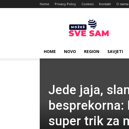
Home
Privacy Policy
Cookies
Kontakt
O nama
Mozes
sve
sam
HOME
NOVO
REGION
SAVJETI
Jede jaja, slan
besprekorna: 
super trik za 