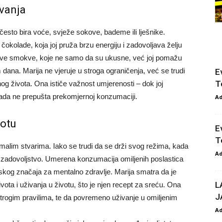
ivanja
 često bira voće, svježe sokove, bademe ili lješnike.
okolade, koja joj pruža brzu energiju i zadovoljava želju
 suve smokve, koje ne samo da su ukusne, već joj pomažu
dana. Marija ne vjeruje u stroga ograničenja, već se trudi
E
T
g života. Ona ističe važnost umjerenosti – dok joj
kada ne prepušta prekomjernoj konzumaciji.
A
votu
E
T
e u malim stvarima. Iako se trudi da se drži svog režima, kada
A
i to zadovoljstvo. Umerena konzumacija omiljenih poslastica
inskog značaja za mentalno zdravlje.
Marija smatra da je
L
ta i uživanja u životu, što je njen recept za sreću. Ona
J
 strogim pravilima, te da povremeno uživanje u omiljenim
A