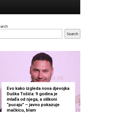
earch
Search
Evo kako izgleda nova djevojka
Duška Tošića: 9 godina je
mlađa od njega, a silikoni
“pucaju” – javno pokazuje
mačkicu, bIam