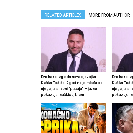
RELATED ARTICLES
MORE FROM AUTHOR
Evo kako izgleda nova djevojka
Evo kako iz
Duška Tošića: 9 godina je mlađa od
Duška Tošić
njega, a silikoni “pucaju” – javno
njega, a sil
pokazuje mačkicu, bIam
pokazuje m