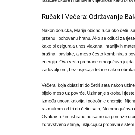
različite okuse i nutritivne vrijednosti kako bi s
Ručak i Večera: Održavanje Ba
Nakon doručka, Marija obično ruča oko četiri sat
prženu i pohovanu hranu. Ako se odluči za tjeste
kako bi osigurala unos vlakana i hranljivih mat
brašna i pavlake, a meso često kombinira s po
energiju. Ova vrsta prehrane omogućava joj da za
zadovoljnom, bez osjećaja težine nakon obroka
Večera, koja dolazi tri do četiri sata nakon užine
bijelo meso uz povrće. Uzimanje skroba i tjest
između unosa kalorija i potrošnje energije. Njen
razmakom od tri do četiri sata, što omogućava o
Ovakav režim ishrane ne samo da pomaže u održ
zdravstveno stanje, uključujući probavni sistem