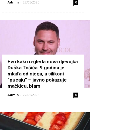
Admin
-
27/05/2026
0
Evo kako izgleda nova djevojka
Duška Tošića: 9 godina je
mlađa od njega, a silikoni
“pucaju” – javno pokazuje
mačkicu, bIam
Admin
-
27/05/2026
0