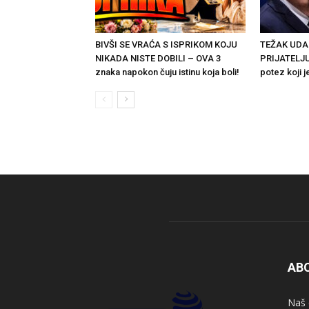
BIVŠI SE VRAĆA S ISPRIKOM KOJU
TEŽAK UD
NIKADA NISTE DOBILI – OVA 3
PRIJATELJU
znaka napokon čuju istinu koja boli!
potez koji 
AB
Naš 