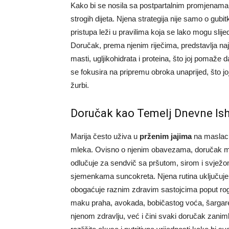
Kako bi se nosila sa postpartalnim promjenama,
strogih dijeta. Njena strategija nije samo o gubit
pristupa leži u pravilima koja se lako mogu slij
Doručak, prema njenim riječima, predstavlja naj
masti, ugljikohidrata i proteina, što joj pomaž
se fokusira na pripremu obroka unaprijed, što j
žurbi.
Doručak kao Temelj Dnevne Is
Marija često uživa u
prženim jajima
na maslacu 
mleka. Ovisno o njenim obavezama, doručak može
odlučuje za sendvič sa pršutom, sirom i svjež
sjemenkama suncokreta. Njena rutina uključuje
obogaćuje raznim zdravim sastojcima poput rog
maku praha, avokada, bobičastog voća, šargare
njenom zdravlju, već i čini svaki doručak zanim