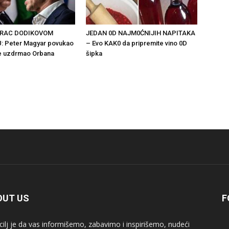
ARAC DODIKOVOM
JEDAN 0D NAJM0ĆNIJIH NAPITAKA
: Peter Magyar povukao
– Evo KAK0 da pripremite vino 0D
je uzdrmao Orbana
šipka
OUT US
F
cilj je da vas informišemo, zabavimo i inspirišemo, nudeći