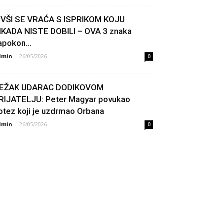
IVŠI SE VRAĆA S ISPRIKOM KOJU
IKADA NISTE DOBILI – OVA 3 znaka
apokon...
dmin
-
26/05/2026
0
EŽAK UDARAC DODIKOVOM
RIJATELJU: Peter Magyar povukao
otez koji je uzdrmao Orbana
dmin
-
26/05/2026
0