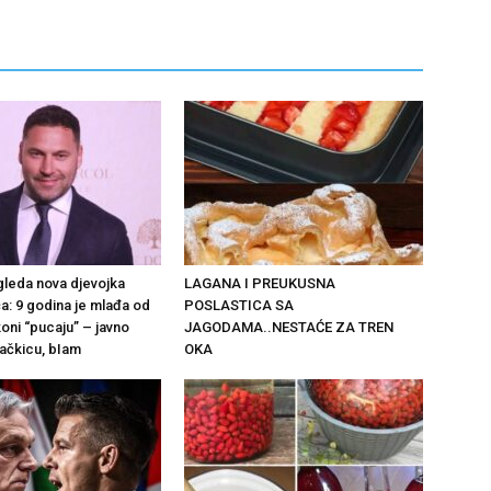
gleda nova djevojka
LAGANA I PREUKUSNA
a: 9 godina je mlađa od
POSLASTICA SA
ikoni “pucaju” – javno
JAGODAMA..NESTAĆE ZA TREN
ačkicu, bIam
OKA