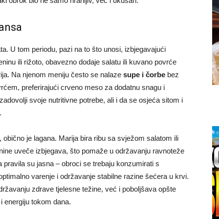
vaki obrok bio ne samo hranljiv, već i ukusan.
lansa
a. U tom periodu, pazi na to što unosi, izbjegavajući
ninu ili rižoto, obavezno dodaje salatu ili kuvano povrće
erija. Na njenom meniju često se nalaze
supe i čorbe
bez
vrćem, preferirajući crveno meso za dodatnu snagu i
dovolji svoje nutritivne potrebe, ali i da se osjeća sitom i
.
, obično je lagana. Marija bira ribu sa svježom salatom ili
enine uveče izbjegava, što pomaže u održavanju ravnoteže
a pravila su jasna – obroci se trebaju konzumirati s
ptimalno varenje i održavanje stabilne razine šećera u krvi.
avanju zdrave tjelesne težine, već i poboljšava opšte
 i energiju tokom dana.