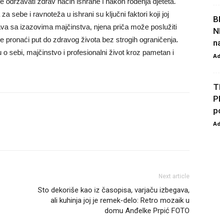
e održavati zdrav način ishrane i nakon rođenja djeteta.
sebe i ravnoteža u ishrani su ključni faktori koji joj
B
a sa izazovima majčinstva, njena priča može poslužiti
N
 pronaći put do zdravog života bez strogih ograničenja.
n
 o sebi, majčinstvo i profesionalni život kroz pametan i
A
T
P
p
A
Next article
Sto dekoriše kao iz časopisa, varjaču izbegava,
ali kuhinja joj je remek-delo: Retro mozaik u
domu Anđelke Prpić FOTO