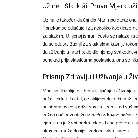
Užine i Slatkiši: Prava Mjera už
Užina je također ključni dio Marijinog dana; ona
Ponekad se odlučuje i za nekoliko kockica crne č
za slatkim. U njenoj ishrani često se nalaze i
da se odupre žudnji za slatkišima kasnije tokom 
da uživanje u hrani bude dio njenog svakodnevno
ponekad prija slastičarna poslastica, ona se ni
Pristup Zdravlju i Uživanje u Ži
Marijina filozofija o ishrani uključuje i uživanj
poželi tortu ili koktel, ne oklijeva da sebi pruž
ne stvara osjećaj griže savjesti, što je od sušt
važno naći ravnotežu između zdravog načina živo
vjeruje da je život prekratak da bi se provela u
ukusima može donijeti zadovoljstvo i sreću.