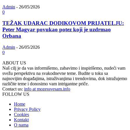
Admin
-
26/05/2026
0
TEŽAK UDARAC DODIKOVOM PRIJATELJU:
Peter Magyar povukao potez koji je uzdrmao
Orbana
Admin
-
26/05/2026
0
ABOUT US
Naš cilj je da vas informišemo, zabavimo i inspirišemo, nudeći vam
svežu perspektivu na svakodnevne teme. Budite u toku sa
najnovijim događajima, istraživanjima i trendovima, dok istražujemo
različite teme i donosimo vam intrigantne priče.
Contact us:
info at mozessvesam.info
FOLLOW US
Home
Privacy Policy
Cookies
Kontakt
O nama