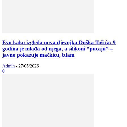
Evo kako izgleda nova djevojka Duška Tošića: 9
godina je mlađa od njega, a silikoni “pucaju” –
javno pokazuje mačkicu, bIam
Admin
-
27/05/2026
0