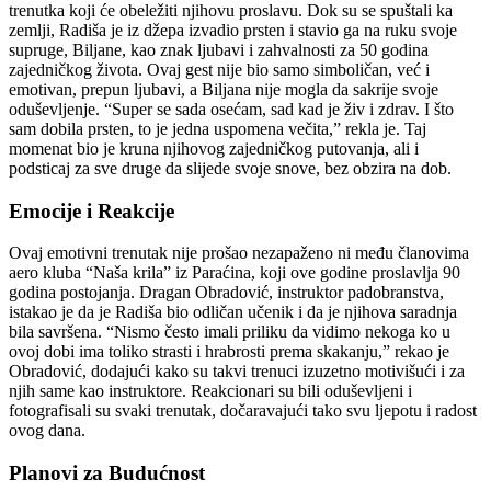
trenutka koji će obeležiti njihovu proslavu. Dok su se spuštali ka
zemlji, Radiša je iz džepa izvadio prsten i stavio ga na ruku svoje
supruge, Biljane, kao znak ljubavi i zahvalnosti za 50 godina
zajedničkog života. Ovaj gest nije bio samo simboličan, već i
emotivan, prepun ljubavi, a Biljana nije mogla da sakrije svoje
oduševljenje. “Super se sada osećam, sad kad je živ i zdrav. I što
sam dobila prsten, to je jedna uspomena večita,” rekla je. Taj
momenat bio je kruna njihovog zajedničkog putovanja, ali i
podsticaj za sve druge da slijede svoje snove, bez obzira na dob.
Emocije i Reakcije
Ovaj emotivni trenutak nije prošao nezapaženo ni među članovima
aero kluba “Naša krila” iz Paraćina, koji ove godine proslavlja 90
godina postojanja. Dragan Obradović, instruktor padobranstva,
istakao je da je Radiša bio odličan učenik i da je njihova saradnja
bila savršena.
“Nismo često imali priliku da vidimo nekoga ko u
ovoj dobi ima toliko strasti i hrabrosti prema skakanju,” rekao je
Obradović, dodajući kako su takvi trenuci izuzetno motivišući i za
njih same kao instruktore.
Reakcionari su bili oduševljeni i
fotografisali su svaki trenutak, dočaravajući tako svu ljepotu i radost
ovog dana.
Planovi za Budućnost