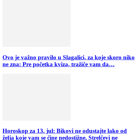
Ovo je važno pravilo u Slagalici, za koje skoro niko
ne zna: Pre početka kviza, tražiče vam da…
Horoskop za 13. jul: Bikovi ne odustajte lako od
želja koje vam se čine nedostižne, Strelčevi ne