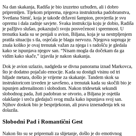
Na dan skakanja, Radiša je bio izuzetno uzbuđen, ali i dobro
pripremljen. Tijekom priprema, njegova instruktorka padobranstva,
Svetlana Simić, koja je takođe državni šampion, provjerila je svu
opremu i dala zadnje savjete. Svaka instrukcija koju je dobio, Radiša
je pažljivo slušao, pokazujući svoju posvećenost i spremnost. U
trenutku kada su se penjali u avion, Biljana, koja je sa nestrpljenjem
pratila situaciju s tla, osjećala je blagu nervozu. Njegova supruga je
znala koliko je ovaj trenutak važan za njega i s radošću je gledala
kako se ispunjava njegov san. “Nisam mogla da dočekam da ga
vidim kako skače,” izjavila je nakon skakanja.
Dok je avion uzlazio, nadgleda se divna panorama iznad Markovca,
što je dodatno pojačalo emocije. Kada su dostigli visinu od tri
hiljade metara, došlo je vrijeme za skakanje. Tandem skok sa
instruktoricom izveden je savršeno, a trenutak kada su skočili bio je
ispunjen adrenalinom i slobodom. Nakon tridesetak sekundi
slobodnog pada, žuti padobran se otvorio, a Biljana je osjetila
olakšanje i sreću gledajući svog muža kako ispunjava svoj san.
Njihov doskok bio je besprijekoran, ali prava iznenađenja tek su
dolazila.
Slobodni Pad i Romantični Gest
Nakon što su se pripremali za slijetanje, došlo je do emotivnog