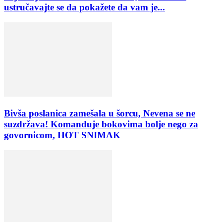
ustručavajte se da pokažete da vam je...
Bivša poslanica zamešala u šorcu, Nevena se ne
suzdržava! Komanduje bokovima bolje nego za
govornicom, HOT SNIMAK