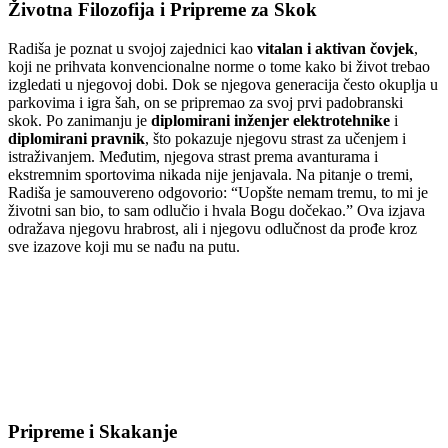
Životna Filozofija i Pripreme za Skok
Radiša je poznat u svojoj zajednici kao
vitalan i aktivan čovjek
,
koji ne prihvata konvencionalne norme o tome kako bi život trebao
izgledati u njegovoj dobi. Dok se njegova generacija često okuplja u
parkovima i igra šah, on se pripremao za svoj prvi padobranski
skok. Po zanimanju je
diplomirani inženjer elektrotehnike
i
diplomirani pravnik
, što pokazuje njegovu strast za učenjem i
istraživanjem. Međutim, njegova strast prema avanturama i
ekstremnim sportovima nikada nije jenjavala. Na pitanje o tremi,
Radiša je samouvereno odgovorio: “Uopšte nemam tremu, to mi je
životni san bio, to sam odlučio i hvala Bogu dočekao.” Ova izjava
odražava njegovu hrabrost, ali i njegovu odlučnost da prođe kroz
sve izazove koji mu se nađu na putu.
Pripreme i Skakanje