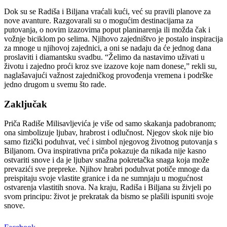
Dok su se Radiša i Biljana vraćali kući, već su pravili planove za
nove avanture. Razgovarali su o mogućim destinacijama za
putovanja, o novim izazovima poput planinarenja ili možda čak i
vožnje biciklom po selima.
Njihovo zajedništvo je postalo inspiracija
za mnoge u njihovoj zajednici, a oni se nadaju da će jednog dana
proslaviti i diamantsku svadbu.
“Želimo da nastavimo uživati u
životu i zajedno proći kroz sve izazove koje nam donese,” rekli su,
naglašavajući važnost zajedničkog provođenja vremena i podrške
jedno drugom u svemu što rade.
Zaključak
Priča Radiše Milisavljevića je više od samo skakanja padobranom;
ona simbolizuje ljubav, hrabrost i odlučnost. Njegov skok nije bio
samo fizički poduhvat, već i simbol njegovog životnog putovanja s
Biljanom.
Ova inspirativna priča pokazuje da nikada nije kasno
ostvariti snove i da je ljubav snažna pokretačka snaga koja može
prevazići sve prepreke. Njihov hrabri poduhvat potiče mnoge da
preispitaju svoje vlastite granice i da ne sumnjaju u mogućnost
ostvarenja vlastitih snova.
Na kraju, Radiša i Biljana su živjeli po
svom principu: život je prekratak da bismo se plašili ispuniti svoje
snove.