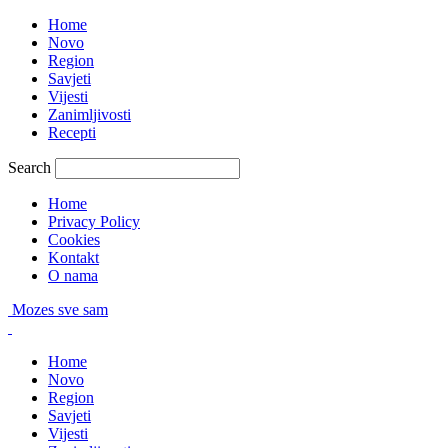
Home
Novo
Region
Savjeti
Vijesti
Zanimljivosti
Recepti
Search
Home
Privacy Policy
Cookies
Kontakt
O nama
Mozes sve sam
Home
Novo
Region
Savjeti
Vijesti