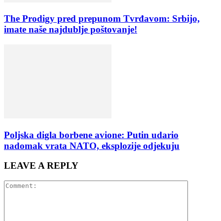
The Prodigy pred prepunom Tvrđavom: Srbijo,
imate naše najdublje poštovanje!
Poljska digla borbene avione: Putin udario
nadomak vrata NATO, eksplozije odjekuju
LEAVE A REPLY