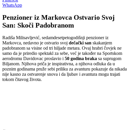
WhatsApp
Penzioner iz Markovca Ostvario Svoj
San: Skoči Padobranom
Radiša Milisavljević, sedamdesetpetogodišnji penzioner iz
Markovca, nedavno je ostvario svoj
dečački san
skakanjem
padobranom sa visine od tri hiljade metara. Ovaj hrabri čovjek ne
samo da je priredio spektakl za sebe, već je također na Sportskom
aerodromu Davidovac proslavio i
50 godina braka
sa suprugom
Biljanom. Njihova priča je inspirativna, a njihova odluka da u
poznim godinama pruže sebi priliku za avanturu pokazuje da nikada
nije kasno za ostvarenje snova i da ljubav i avantura mogu trajati
tokom čitavog života.