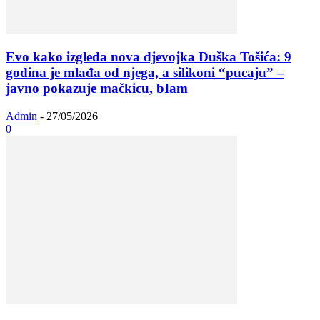
Evo kako izgleda nova djevojka Duška Tošića: 9
godina je mlađa od njega, a silikoni “pucaju” –
javno pokazuje mačkicu, bIam
Admin
-
27/05/2026
0