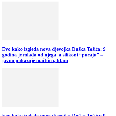
Evo kako izgleda nova djevojka Duška Tošića: 9
godina je mlađa od njega, a silikoni “pucaju” –
javno pokazuje mačkicu, bIam
Evo kako izgleda nova djevojka Duška Tošića: 9