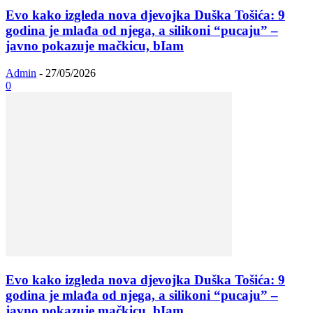
Evo kako izgleda nova djevojka Duška Tošića: 9
godina je mlađa od njega, a silikoni “pucaju” –
javno pokazuje mačkicu, bIam
Admin
-
27/05/2026
0
Evo kako izgleda nova djevojka Duška Tošića: 9
godina je mlađa od njega, a silikoni “pucaju” –
javno pokazuje mačkicu, bIam