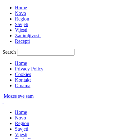
Home
Novo
Region
Savjeti
Vijesti
Zanimljivosti
Recepti
Search
Home
Privacy Policy
Cookies
Kontakt
O nama
Mozes sve sam
Home
Novo
Region
Savjeti
Vijesti