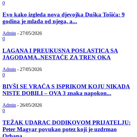
0
Evo kako izgleda nova djevojka Duška Tošića: 9
godina je mlađa od njega, a...
Admin
-
27/05/2026
0
LAGANA I PREUKUSNA POSLASTICA SA
JAGODAMA..NESTAĆE ZA TREN OKA
Admin
-
27/05/2026
0
BIVŠI SE VRAĆA S ISPRIKOM KOJU NIKADA
NISTE DOBILI – OVA 3 znaka napokon...
Admin
-
26/05/2026
0
TEŽAK UDARAC DODIKOVOM PRIJATELJU:
Peter Magyar povukao potez koji je uzdrmao
Orbana