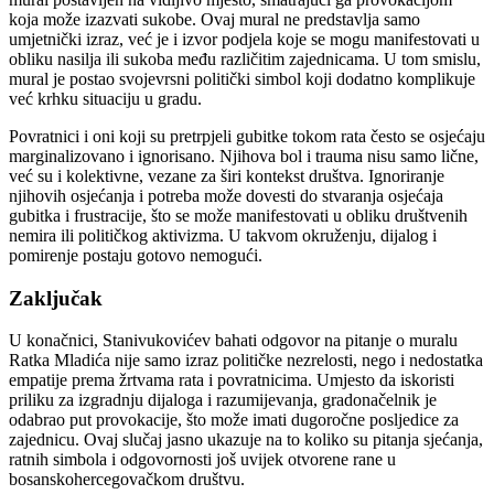
koja može izazvati sukobe.
Ovaj mural ne predstavlja samo
umjetnički izraz, već je i izvor podjela koje se mogu manifestovati u
obliku nasilja ili sukoba među različitim zajednicama. U tom smislu,
mural je postao svojevrsni politički simbol koji dodatno komplikuje
već krhku situaciju u gradu.
Povratnici i oni koji su pretrpjeli gubitke tokom rata često se osjećaju
marginalizovano i ignorisano. Njihova bol i trauma nisu samo lične,
već su i kolektivne, vezane za širi kontekst društva. Ignoriranje
njihovih osjećanja i potreba može dovesti do stvaranja osjećaja
gubitka i frustracije, što se može manifestovati u obliku društvenih
nemira ili političkog aktivizma. U takvom okruženju, dijalog i
pomirenje postaju gotovo nemogući.
Zaključak
U konačnici, Stanivukovićev bahati odgovor na pitanje o muralu
Ratka Mladića nije samo izraz političke nezrelosti, nego i nedostatka
empatije prema žrtvama rata i povratnicima. Umjesto da iskoristi
priliku za izgradnju dijaloga i razumijevanja, gradonačelnik je
odabrao put provokacije, što može imati dugoročne posljedice za
zajednicu.
Ovaj slučaj jasno ukazuje na to koliko su pitanja sjećanja,
ratnih simbola i odgovornosti još uvijek otvorene rane u
bosanskohercegovačkom društvu.