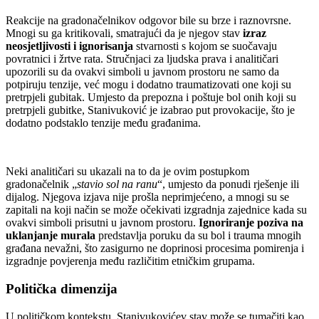
Reakcije na gradonačelnikov odgovor bile su brze i raznovrsne.
Mnogi su ga kritikovali, smatrajući da je njegov stav
izraz
neosjetljivosti i ignorisanja
stvarnosti s kojom se suočavaju
povratnici i žrtve rata. Stručnjaci za ljudska prava i analitičari
upozorili su da ovakvi simboli u javnom prostoru ne samo da
potpiruju tenzije, već mogu i dodatno traumatizovati one koji su
pretrpjeli gubitak. Umjesto da prepozna i poštuje bol onih koji su
pretrpjeli gubitke, Stanivuković je izabrao put provokacije, što je
dodatno podstaklo tenzije među građanima.
Neki analitičari su ukazali na to da je ovim postupkom
gradonačelnik „
stavio sol na ranu
“, umjesto da ponudi rješenje ili
dijalog. Njegova izjava nije prošla neprimjećeno, a mnogi su se
zapitali na koji način se može očekivati izgradnja zajednice kada su
ovakvi simboli prisutni u javnom prostoru.
Ignoriranje poziva na
uklanjanje murala
predstavlja poruku da su bol i trauma mnogih
građana nevažni, što zasigurno ne doprinosi procesima pomirenja i
izgradnje povjerenja među različitim etničkim grupama.
Politička dimenzija
U političkom kontekstu, Stanivukovićev stav može se tumačiti kao