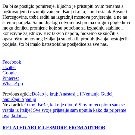
Da bi se postiglo pomirenje, ključno je pristupiti ovim temama s
poštovanjem i razumijevanjem. Banja Luka, kao i ostatak Bosne i
Hercegovine, treba raditi na izgradnji mostova povjerenja, a ne na
širenju podjela. Samo dijalog i otvorenost prema drugim pogledima
mogu donijeti promjene koje su potrebne za izgradnju stabilne i
kohezivne zajednice. Bez takvih napora, možemo se suočiti s
opasnošću ponovnog izbijanja sukoba ili produbljivanja postojećih
podjela, što bi imalo katastrofalne posljedice za sve nas.
Facebook
Twitter
Google+
Pinterest
WhatsApp
Previous article
Došao je kraj: Anastasija i Nemanja Gudelj
napuštaju Španiju
Next article
O moj Bože, kako je divno! S ovim receptom sam se
vratila iz Italije! Sve svoje prijatelje sam uputila kako da pripreme
ovaj kolač…
RELATED ARTICLES
MORE FROM AUTHOR