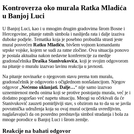
Kontroverza oko murala Ratka Mladića
u Banjoj Luci
U Banjoj Luci, kao i u mnogim drugim gradovima širom Bosne i
Hercegovine, pitanje ratnih simbola i naslijeđa rata i dalje izaziva
duboke podjele. Tematika koja je posebno probudila strasti jeste
mural posvećen
Ratku Mladiću
, bivšem vojnom komandantu
srpske vojske, kojem se sudi za ratne zločine. Ova situacija ponovo
je postala aktualna nakon nedavne konferencije za medije
gradonačelnika
Draška Stanivukovića
, koji je svojim odgovorom
na pitanje o muralu izazvao lavinu reakcija u javnosti.
Na pitanje novinarke o njegovom stavu prema tom muralu,
gradonačelnik je odgovorio s očiglednom nonšalancijom. Njegov
odgovor „
Nećemo uklanjati. Dalje…
“ nije samo izazvao
uznemirenost među onima koji se protive postojanju murala, već je i
dodatno pogoršao već napetu situaciju. Mnogi su očekivali da će
Stanivuković zauzeti pomirljiviji stav, s obzirom na to da su se javila
povratnička udruženja koja su ovaj mural ocijenila uvredljivim,
naglašavajući da on posredno predstavlja simbol stradanja i bola za
mnoge porodice u Banjoj Luci i širom zemlje.
Reakcije na bahati odgovor