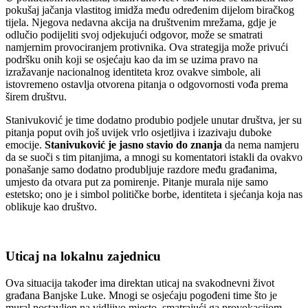
pokušaj jačanja vlastitog imidža među određenim dijelom biračkog
tijela. Njegova nedavna akcija na društvenim mrežama, gdje je
odlučio podijeliti svoj odjekujući odgovor, može se smatrati
namjernim provociranjem protivnika. Ova strategija može privući
podršku onih koji se osjećaju kao da im se uzima pravo na
izražavanje nacionalnog identiteta kroz ovakve simbole, ali
istovremeno ostavlja otvorena pitanja o odgovornosti vođa prema
širem društvu.
Stanivuković je time dodatno produbio podjele unutar društva, jer su
pitanja poput ovih još uvijek vrlo osjetljiva i izazivaju duboke
emocije.
Stanivuković je jasno stavio do znanja
da nema namjeru
da se suoči s tim pitanjima, a mnogi su komentatori istakli da ovakvo
ponašanje samo dodatno produbljuje razdore među građanima,
umjesto da otvara put za pomirenje. Pitanje murala nije samo
estetsko; ono je i simbol političke borbe, identiteta i sjećanja koja nas
oblikuje kao društvo.
Uticaj na lokalnu zajednicu
Ova situacija također ima direktan uticaj na svakodnevni život
građana Banjske Luke. Mnogi se osjećaju pogođeni time što je
mural postavljen na vidljivo mjesto, smatrajući ga provokacijom